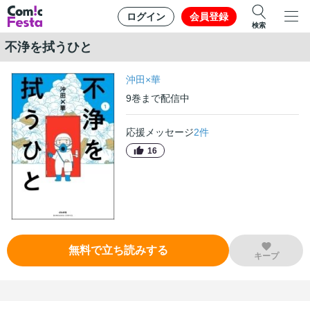
ログイン
会員登録
検索
不浄を拭うひと
沖田×華
9
巻
まで配信中
応援メッセージ
2
件
16
無料で立ち読みする
キープ