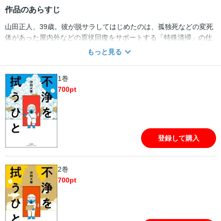
作品のあらすじ
山田正人、39歳。彼が脱サラしてはじめたのは、孤独死などの変死
体があった屋内外などの原状回復をサポートする「特殊清掃」の仕
事だった。彼は、さまざまな状態で死を迎えた人びとの「生活の
もっと見る
跡」を消しながら、故人の生前のくらしに思いをはせる……。電子
書店で大人気の話題作、待望のコミックス第1巻！
1巻
700
pt
登録して購入
2巻
700
pt