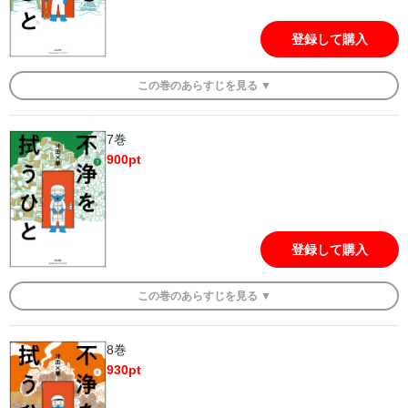
登録して購入
この
巻
のあらすじを
見る ▼
7巻
900
pt
登録して購入
この
巻
のあらすじを
見る ▼
8巻
930
pt