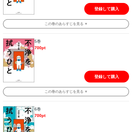
登録して購入
この
巻
のあらすじを
見る ▼
5巻
700
pt
登録して購入
この
巻
のあらすじを
見る ▼
6巻
700
pt