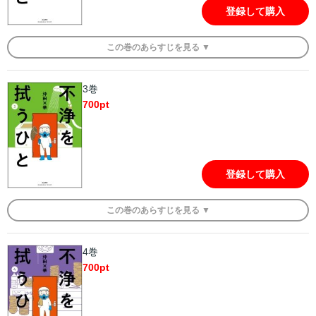
登録して購入
この
巻
のあらすじを
見る ▼
3巻
700
pt
登録して購入
この
巻
のあらすじを
見る ▼
4巻
700
pt