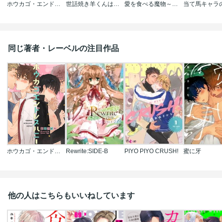
ホウカゴ・エンドレスハニー
世話焼き羊くんは幼馴染を骨の髄まで執愛してる
愛を食べる魔物～しがない絵描きは嘘つき貴族に囚われる
同じ著者・レーベルの注目作品
ホウカゴ・エンドレスハニー
Rewrite:SIDE-B
PIYO PIYO CRUSH!
蜜に牙
他の人はこちらもいいねしています