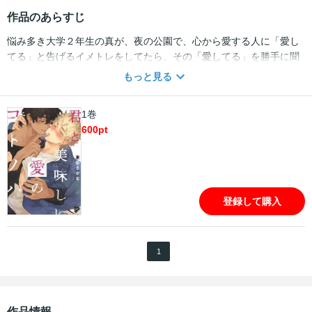
作品のあらすじ
悩み多き大学２年生の真が、夜の公園で、心から愛する人に「愛し
てる」と告げるイメトレをしてたら、その「愛してる」を勝手に聞
いて気に入ってしまったシロに懐かれ、同居することに。シロは言
もっと見る
葉を主食にするヨーカイ。素敵な言葉を食べたら大きくなり、悲し
い言葉を聞くと元気がなくなります。心の満たされも体の満たされ
1巻
も全部シロに教えられ、いつの間にか、初めての恋が始まる…!!描き
600
pt
下ろしマンガ23Pも収録。大ヒット「星のうさぎ」の東条さかなの
新作にして、ハートに優しいあまらぶエロス。読めば幸せな気持ち
になれます！
登録して購入
1
作品情報