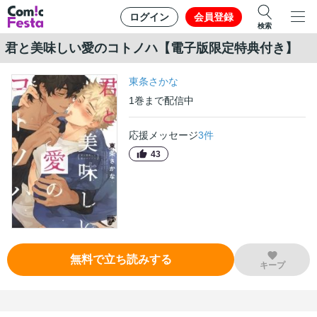
ログイン
会員登録
検索
君と美味しい愛のコトノハ【電子版限定特典付き】
東条さかな
1
巻
まで配信中
応援メッセージ
3
件
43
無料で立ち読みする
キープ