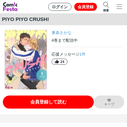
ログイン
会員登録
検索
PIYO PIYO CRUSH!
東条さかな
4
巻
まで配信中
応援メッセージ
1
件
24
会員登録して読む
キープ