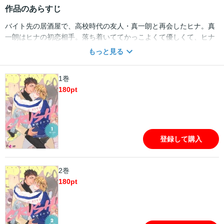
作品のあらすじ
バイト先の居酒屋で、高校時代の友人・真一朗と再会したヒナ。真
一朗はヒナの初恋相手。落ち着いててかっこよくて優しくて、ヒナ
は真一朗が大好きだった。だからこそ、この恋心がバレるんじゃな
もっと見る
いかと不安で、卒業と同時に逃げたのに……！ 観念して避け続けて
いたことを謝ると、真一朗はあたたかく受けいれてくれた。そんな
1巻
優しさにどうしようもなくキュン…☆ ヒナは今度こそ逃げないと心
180
pt
に誓うけれど――？【フィカス】
登録して購入
2巻
180
pt