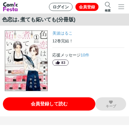
ログイン
会員登録
検索
色恋は､煮ても妬いても(分冊版)
美波はるこ
12
巻
完結！
応援メッセージ
10
件
83
会員登録して読む
キープ