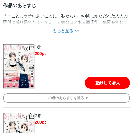
作品のあらすじ
「まことにタチの悪いことに、私たちいつの間にかただれた大人の
関係に成り果てたようで…。」舞台はとある商店街。魚屋を営む父
の手伝いをしている由香里は、斜め向かいに店を構える肉屋の完太
もっと見る
と幼なじみ。高校時代から彼に想いを寄せていた由香里だったが、
その気持ちを知ってか知らずか完太は卒業式の日に由香里にキスを
1巻
してきた。そして関係が進展しないまま大人になり、今度は体の関
200
pt
係に!? 家業のことや結婚のこと、完太の本当の気持ち…などなど
目の前には由香里を悩ませる事案が盛りだくさん。『近距離』『腐
れ縁』毎日顔を合わせ、近すぎるがゆえ決着がつかないこの関係は
果たしてこの先どうなる!? ※この作品は「無敵恋愛S*girl Anette
Vol.43」に収録されております。重複購入にご注意下さい。
登録して購入
この
巻
のあらすじを
見る ▼
2巻
200
pt