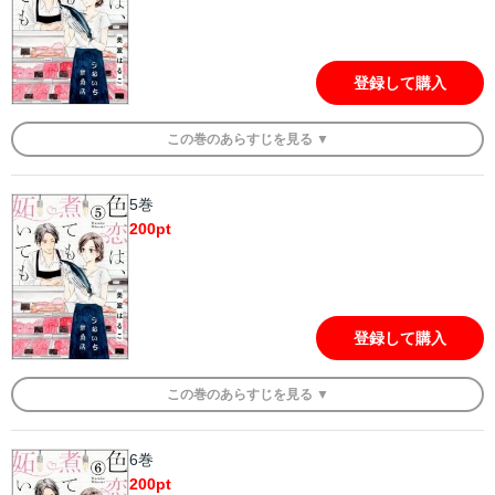
登録して購入
この
巻
のあらすじを
見る ▼
5巻
200
pt
登録して購入
この
巻
のあらすじを
見る ▼
6巻
200
pt