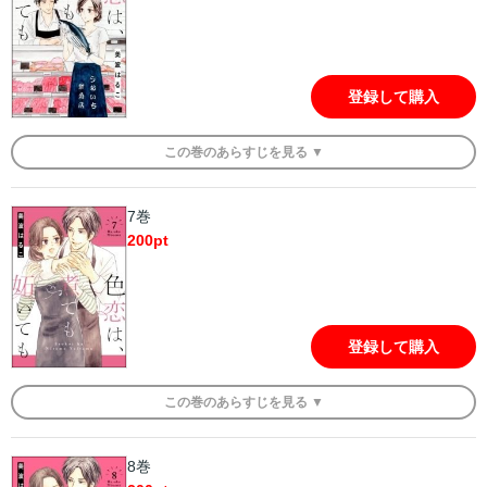
登録して購入
この
巻
のあらすじを
見る ▼
7巻
200
pt
登録して購入
この
巻
のあらすじを
見る ▼
8巻