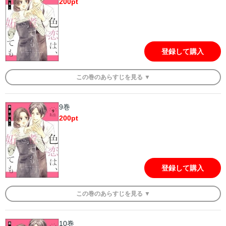
200
pt
登録して購入
この
巻
のあらすじを
見る ▼
9巻
200
pt
登録して購入
この
巻
のあらすじを
見る ▼
10巻