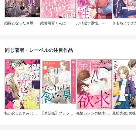
娼婦となった令嬢は冷酷な侯爵の慰みもの
絶倫清宮くんは一途な溺愛御曹司 とろイキ求愛セックスが甘すぎて困ります(分冊版)
ぶり返す獣性。～カースト上位な男の、10年越しの激愛
同じ著者・レーベルの注目作品
私が恋したきみじゃない(分冊版)
【単話売】ブラックリストの食えない男
発情カレシの欲求(分冊版)