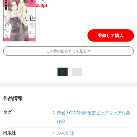
200
pt
登録して購入
この
巻
のあらすじを
見る ▼
1
2
作品情報
タグ
恋愛
/
GW5日間限定ビッグフェア対象
作品
出版社
ぶんか社