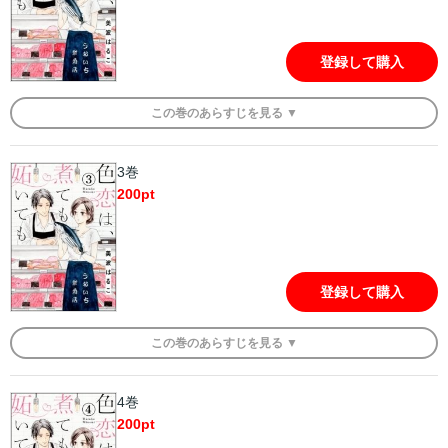
登録して購入
この
巻
のあらすじを
見る ▼
3巻
200
pt
登録して購入
この
巻
のあらすじを
見る ▼
4巻
200
pt