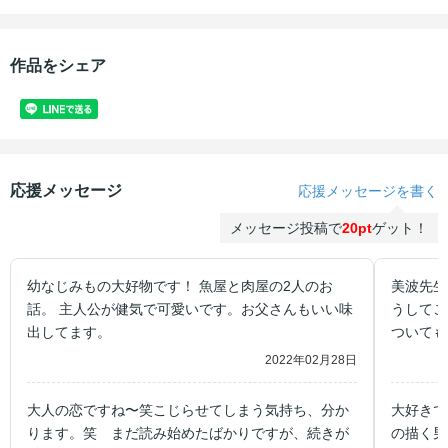
作品をシェア
応援メッセージ
応援メッセージを書く
メッセージ投稿で
20pt
ゲット！
幼なじみもの大好物です！ 魚屋と肉屋の2人のお
美波先生
話。 主人公が健気で可愛いです。お父さんもいい味
うしてこ
出してます。
ついても
付けが無
2022年02月28日
大人の恋ですね〜笑こじらせてしまう気持ち、分か
大好きで
ります。笑 まだ読み始めたばかりですが、続きが
の描く男