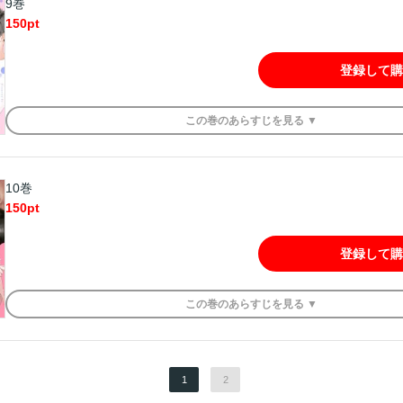
9巻
150
pt
登録して購
この
巻
のあらすじを
見る ▼
10巻
150
pt
登録して購
この
巻
のあらすじを
見る ▼
1
2