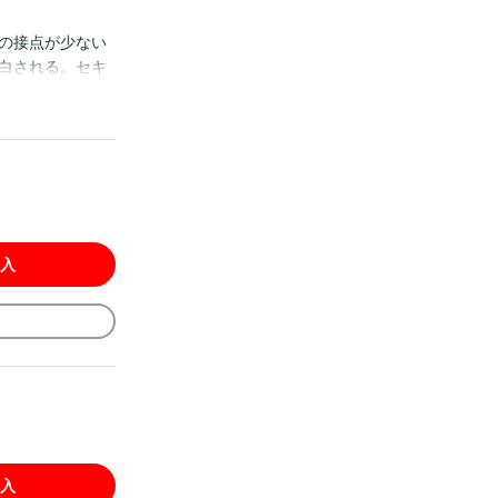
の接点が少ない
白される。セキ
を急かさず聞い
提案してきた。さ
た体躯をあらわ
い焦れキュンラ
ます。重複購入にご注
入
入