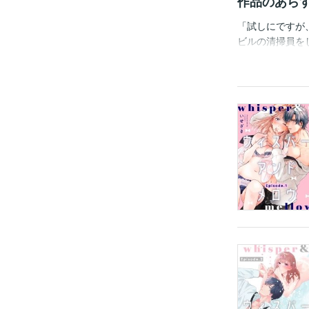
作品のあら
「試しにですが
ビルの清掃員を
ュリティ会社で
てくれる様子に
らに「少しでも
にして…！？ 
ブ！ ※この作品は
意ください。