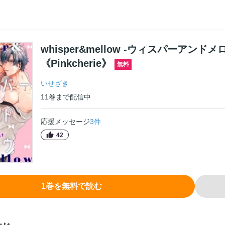
whisper&mellow -ウィスパーアンドメ
《Pinkcherie》
無料
いせざき
11
巻
まで配信中
応援メッセージ
3
件
42
1
巻
を無料で読む