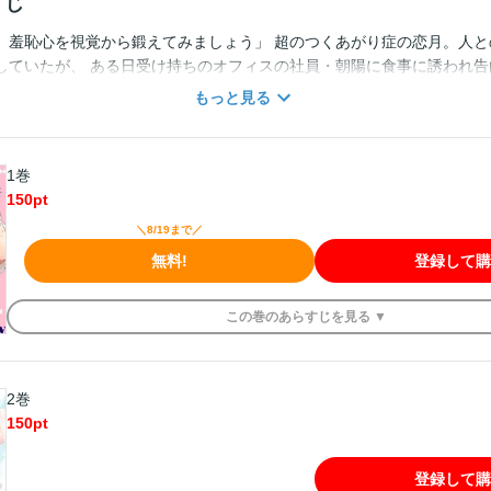
すじ
、羞恥心を視覚から鍛えてみましょう」 超のつくあがり症の恋月。人と
していたが、 ある日受け持ちのオフィスの社員・朝陽に食事に誘われ告
働く彼は体も大きいし、無表情でなんだか怖そう…。口ベタな自分の話
もっと見る
ちょっぴり心は動いたけれど、戸惑う恋月に朝陽は"恋人の試用期間"を
あなたの恥ずかしがり屋を治したい」と服を脱ぎはじめ、鍛え上げられ
一途なポーカーフェイス紳士×ド級シャイガール。凸凹男女の甘くやさし
1巻
「Pinkcherie（ピンクシェリー）vol.16 -fleur-」に収録されてい
150
pt
＼8/19まで／
無料!
登録して購
この
巻
のあらすじを
見る ▼
2巻
150
pt
登録して購