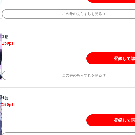
この
巻
のあらすじを
見る ▼
3巻
150
pt
登録して購
この
巻
のあらすじを
見る ▼
4巻
150
pt
登録して購