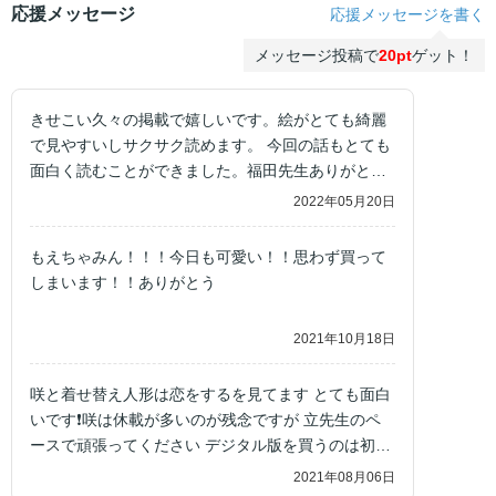
応援メッセージ
応援メッセージを書く
メッセージ投稿で
20pt
ゲット！
きせこい久々の掲載で嬉しいです。絵がとても綺麗
で見やすいしサクサク読めます。 今回の話もとても
面白く読むことができました。福田先生ありがとう
ございます。
2022年05月20日
もえちゃみん！！！今日も可愛い！！思わず買って
しまいます！！ありがとう
2021年10月18日
咲と着せ替え人形は恋をするを見てます とても面白
いです❗咲は休載が多いのが残念ですが 立先生のペ
ースで頑張ってください デジタル版を買うのは初め
てですが、近頃の本屋さん は立ち読みもできないの
2021年08月06日