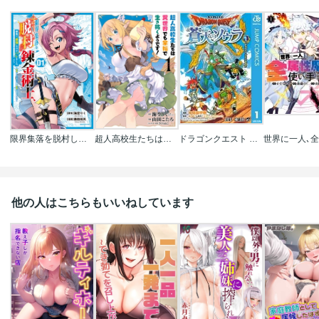
限界集落を脱村した錬金術士､都会で"最強"なのがバレまくる｡～老害どもにはいい加減愛想が尽きました～
超人高校生たちは異世界でも余裕で生き抜くようです!
ドラゴンクエスト 蒼天のソウラ
他の人はこちらもいいねしています