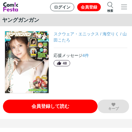
ログイン
会員登録
検索
ヤングガンガン
スクウェア・エニックス
/
海空りく
/
山
田こたろ
応援メッセージ
4
件
48
会員登録して読む
キープ