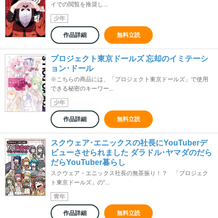
イでの閲覧を推奨し...
少年
作品詳細
無料立読
プロジェクト東京ドールズ 忘却のイミテーシ
ョン･ドール
※こちらの商品には、「プロジェクト東京ドールズ」で使用
できる秘密のキーワー...
少年
作品詳細
無料立読
スクウェア･エニックスの社長にYouTuberデ
ビューさせられました ダラドル･ヤマダのだら
だらYouTuber暮らし
スクウェア・エニックス社長の無茶振り！？ 「プロジェク
ト東京ドールズ」の“...
青年
作品詳細
無料立読