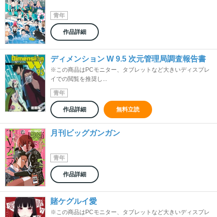
青年
作品詳細
ディメンション W 9.5 次元管理局調査報告書
※この商品はPCモニター、タブレットなど大きいディスプレ
イでの閲覧を推奨し...
青年
作品詳細
無料立読
月刊ビッグガンガン
青年
作品詳細
賭ケグルイ愛
※この商品はPCモニター、タブレットなど大きいディスプレ