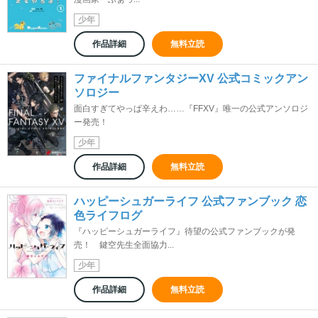
少年
作品詳細
無料立読
ファイナルファンタジーXV 公式コミックアン
ソロジー
面白すぎてやっぱ辛えわ……『FFXV』唯一の公式アンソロジ
ー発売！
少年
作品詳細
無料立読
ハッピーシュガーライフ 公式ファンブック 恋
色ライフログ
『ハッピーシュガーライフ』待望の公式ファンブックが発
売！ 鍵空先生全面協力...
少年
作品詳細
無料立読