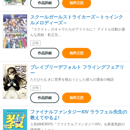
作品詳細
無料立読
スクールガールストライカーズ～トゥインク
ルメロディーズ～
『スクスト』のキャラたちがアイドルに！ アイドル活動が盛
んな高校・私立五...
少年
作品詳細
無料立読
ブレイブリーデフォルト フライングフェアリ
ー
ただひたむきに世界を救おうとした彼らの運命の物語
少年
作品詳細
無料立読
ファイナルファンタジーXIV ララフェル先生の
教えてやるよ!
人気MMORPG『ファイナルファンタジーXIV』を新進気鋭の
漫画家・ふぁっ...