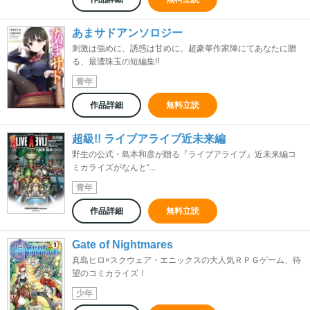
あまサドアンソロジー
刺激は強めに、誘惑は甘めに。超豪華作家陣にてあなたに贈
る、最濃珠玉の短編集!!
青年
作品詳細
無料立読
超級!! ライブアライブ近未来編
野生の公式・島本和彦が贈る『ライブアライブ』近未来編コ
ミカライズがなんと“...
青年
作品詳細
無料立読
Gate of Nightmares
真島ヒロ×スクウェア・エニックスの大人気ＲＰＧゲーム、待
望のコミカライズ！
少年