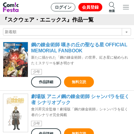
ログイン
会員登録
検索
『スクウェア・エニックス』作品一覧
鋼の錬金術師 嘆きの丘の聖なる星 OFFICIAL
MEMORIAL FANBOOK
新たに描かれた「鋼の錬金術師」の世界。紅き星に秘められ
たミステリーを解き明かす
少年
作品詳細
無料立読
劇場版 アニメ鋼の錬金術師 シャンバラを征く
者 シナリオブック
會川昇完全監修！劇場版「鋼の錬金術師」シャンバラを征く
者のシナリオ完全掲載
少年
作品詳細
無料立読