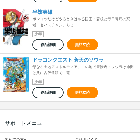
半熟英雄
ポンコツだけどやるときはやる国王・若様と毎日胃痛の家
老・セバスチャン、ちょ...
少年
作品詳細
無料立読
ドラゴンクエスト 蒼天のソウラ
母なる大地アストルティア。この地で冒険者・ソウラは仲間
と共に古代遺跡で「竜...
少年
作品詳細
無料立読
サポートメニュー
初めての方へ
ご利用ガイド