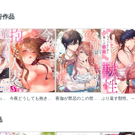
行作品
10年前からシたかった。～理性爆散した幼馴染のわからせＨ
今夜どうしても抱きたい人妻｡
夜伽が禁忌のこの世界で【フルカラー】
品