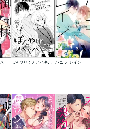
ス
ぼんやりくんとハキハキちゃん(単話版)
バニラ･レイン
僕の飼い主