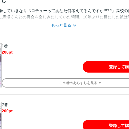
すじ
会していきなりベロチューってあなた何考えてるんですか!!!??」高校
た馬場くんとの再会を楽しみにしていた莉湖。10年ぶりに目にした彼は
ままだった。当時からも深く関わりがあったわけではないので、遠くか
もっと見る
が、お店の外で馬場から話しかけられ焦る莉湖。「何か楽しいお話を提
湖に、馬場は突然キスをしてきてーー。「え…今のなんですか？…え??
、しちゃった」はぁぁぁぁぁ!? 馬場くんってこんな人だったの!? そ
1巻
が一変、グイグイ迫ってくる肉食系に豹変してきてーー!? クールな研
200
pt
【憧れのモテ男くん】×【地味系ひっそり女子】再会から始まる、胸キュン
※この作品は『ラブキス！more Vol.5』に収録されています。重複
登録して購
この
巻
のあらすじを
見る ▼
2巻
200
pt
登録して購