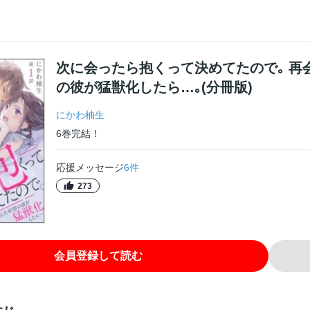
次に会ったら抱くって決めてたので｡ 再
の彼が猛獣化したら…｡(分冊版)
にかわ柚生
6
巻
完結！
応援メッセージ
6
件
273
会員登録して読む