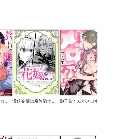
ぶり返す獣性。～カースト上位な男の、10年越しの激愛
没落令嬢は魔族騎士の花嫁になりました～旦那様に愛され尽くす新婚生活～
御子柴くんがメロすぎて死ぬ! ライバル同期にベタあま愛撫で堕とされて(分冊版)