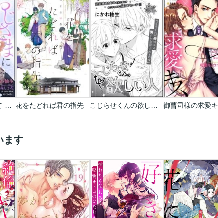
おじさまに抱かれて 甘美な愛撫に濡れる夜
花をたどれば君の指先
こじらせくんの欲しい人(単話版)
御曹司様の求愛キ
います