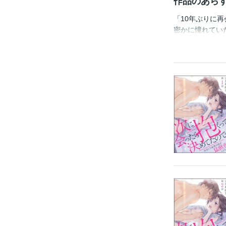
作品のあら
「10年ぶりに再
密かに憧れてい
わらず魅力的な
いて眺めていた
ば…」慌てる莉
がかわいいから
硬派なイメージ
だけ獣化!? 
ブストーリー！ 
い。