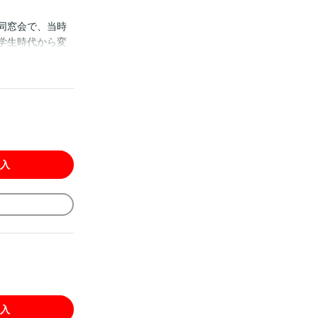
の同窓会で、当時
学生時代から変
ら目の保養とし
供しなけれ
?」「キス。莉湖
の一瞬の出来事で
修医が好きな子に
♪ 両片想いラ
購入にご注意下さ
入
入