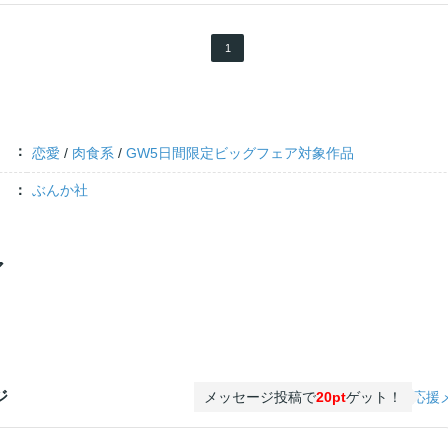
1
恋愛
/
肉食系
/
GW5日間限定ビッグフェア対象作品
ぶんか社
ア
ジ
メッセージ投稿で
20pt
ゲット！
応援