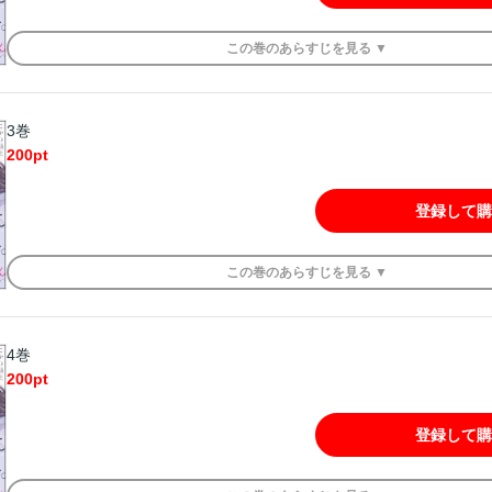
この
巻
のあらすじを
見る ▼
3巻
200
pt
登録して購
この
巻
のあらすじを
見る ▼
4巻
200
pt
登録して購