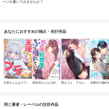
ージを書いてみませんか？
あなたにおすすめの独占・先行作品
天使ちゃんはフラれたい～恋の矢、誤射してクッソ惚れられた件～
茉莉花ちゃんの好感度はぶっ壊れている【フルカラー】
悶えてよ、アダムくん【フルカラー】
同じ著者・レーベルの注目作品