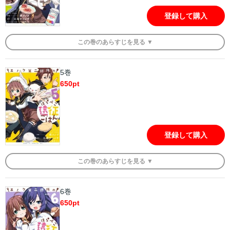
登録して購入
この
巻
のあらすじを
見る ▼
5巻
650
pt
登録して購入
この
巻
のあらすじを
見る ▼
6巻
650
pt