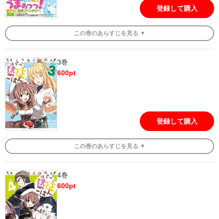
登録して購入
この
巻
のあらすじを
見る ▼
3巻
600
pt
登録して購入
この
巻
のあらすじを
見る ▼
4巻
600
pt