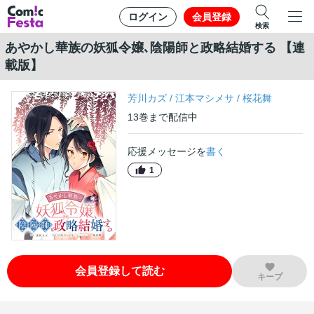
ログイン
会員登録
検索
あやかし華族の妖狐令嬢､陰陽師と政略結婚する 【連
載版】
芳川カズ
/
江本マシメサ
/
桜花舞
13
巻
まで配信中
応援メッセージを
書く
1
会員登録して読む
キープ