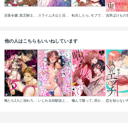
没落令嬢､貧乏騎士のメイドになります コミック版(分冊版)
スライム大公と没落令嬢のあんがい幸せな婚約
転生したら､モブでした(涙)～死亡フラグを回避するため､薬師になります～
他の人はこちらもいいねしています
俺たち2人に溺れろよ？【TL3人エッチStory】
いじわる幼馴染ととろあま夫婦生活 ～この契約婚は､計画的溺愛でした～(分冊版)
噛んで吸って､溶かされて