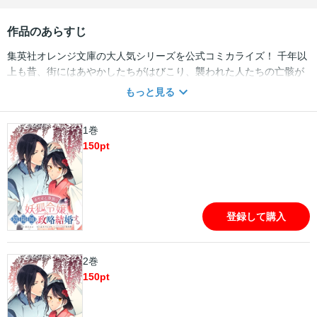
作品のあらすじ
集英社オレンジ文庫の大人気シリーズを公式コミカライズ！ 千年以
上も昔、街にはあやかしたちがはびこり、襲われた人たちの亡骸が
道ばたに転がっているのも珍しくないという、秩序が存在しない時
もっと見る
代があった。しかし御上が陰陽師にあやかしを退治するよう命じた
ことから、あやかしたちは表舞台から姿を消した。そして時は移ろ
1巻
い、老舗料亭の名店“花むしろ”を営む華族・蓮水家に縁談が舞い込
150
pt
んだ。相手は帝都で御上の信任も厚い歴史ある祁答院家の当主・伊
月。なぜか妻にと望まれたのは、正妻の子である妹ではなく、妾腹
の長女・瀬那。父は名家との繋がりが出来ると喜んでいるが、この
婚姻には大きな問題があった。蓮水家は人にまぎれて暮らすあやか
し・妖狐の家系で、祁答院家は天敵・陰陽師の家系なのだ！ 正体が
登録して購入
バレたら退治される!? 緊張の新婚生活が始まった！ 【本商品は単話
コンテンツとなります。単行本版と収録内容が異なる場合がござい
ます。漫画内の告知等は過去のものとなりますので、ご注意くださ
2巻
い。】
150
pt