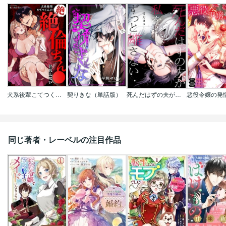
犬系後輩こてつくんの絶絶倫ちん●に抗えない
契りきな（単話版）
死んだはずの夫が私をずっと離さない
同じ著者・レーベルの注目作品