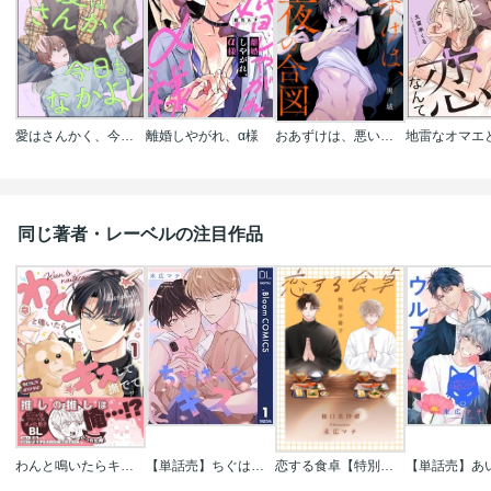
愛はさんかく、今日もなかよし（単話版）
離婚しやがれ、α様
おあずけは、悪い夜の合図
同じ著者・レーベルの注目作品
わんと鳴いたらキスして撫でて
【単話売】ちぐはぐなキス
恋する食卓【特別小冊子】