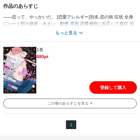
作品のあらすじ
――恋って、やっかいだ。 [恋愛アレルギー]別名:恋の病 症状:全身
にハート型の発疹・めまい・動悸 原因:恋愛感情に反応して発症 治
療法:……？？？ 幼馴染・ハナメのかわいい笑顔にきゅんっと射抜か
もっと見る
れ嵐が目覚めた先はなんと病院のベッドの上…！？ カラダには無数
のハート型の発疹。 恋愛感情に反応し発症する別名[恋の病]といわ
1巻
れるそのアレルギーを抑えるため処方された恋心を抑制するハート
680
pt
型の薬に、その日から、[恋]を奪われた――。 キスもセックスもで
きるのに恋の仕方はわからない…！？ ハート型の発疹に要注意！ 恋
愛アレルギーによって恋を抑制された幼馴染達の、 ハートまみれの
ピュアラブシック！ ふたりの主治医・三好先生の過去編も同時収
録。 ★単行本カバー下画像収録★ 【電子限定で描き下ろしの４ペー
登録して購入
ジ漫画が収録されています。】
この
巻
のあらすじを
見る ▼
1