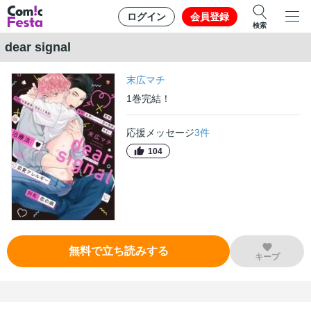
ログイン
会員登録
検索
dear signal
末広マチ
1
巻
完結！
応援メッセージ
3
件
104
無料で立ち読みする
キープ