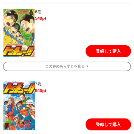
6巻
540
pt
登録して購入
この
巻
のあらすじを
見る ▼
7巻
540
pt
登録して購入