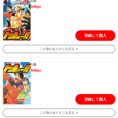
4巻
540
pt
登録して購入
この
巻
のあらすじを
見る ▼
5巻
540
pt
登録して購入
この
巻
のあらすじを
見る ▼