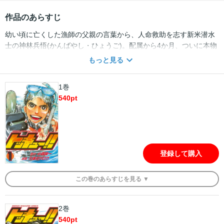
作品のあらすじ
幼い頃に亡くした漁師の父親の言葉から、人命救助を志す新米潜水
士の神林兵悟(かんばやし・ひょうご)。配属から4か月、ついに本物
の海難に遭遇する！ まっすぐ立っていられないほど荒れた海、見
もっと見る
えない目標、ダメかと思ったその時、兵悟は潜水士の最高峰「特殊
救難隊」のレスキューを目撃する!!
1巻
540
pt
登録して購入
この
巻
のあらすじを
見る ▼
2巻
540
pt