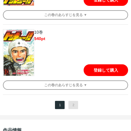
この
巻
のあらすじを
見る ▼
10巻
540
pt
登録して購入
この
巻
のあらすじを
見る ▼
1
2
作品情報