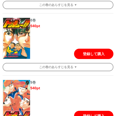
この
巻
のあらすじを
見る ▼
8巻
540
pt
登録して購入
この
巻
のあらすじを
見る ▼
9巻
540
pt
登録して購入