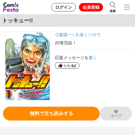
ログイン
会員登録
検索
トッキュー!!
小森陽一
/
久保ミツロウ
20
巻
完結！
応援メッセージを
書く
いいね!
無料で立ち読みする
キープ