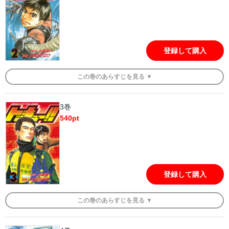
登録して購入
この
巻
のあらすじを
見る ▼
3巻
540
pt
登録して購入
この
巻
のあらすじを
見る ▼