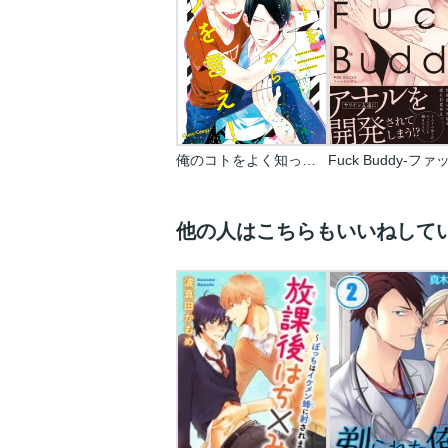
俺のコトをよく知ってからモノを言え!
他の人はこちらもいいねして