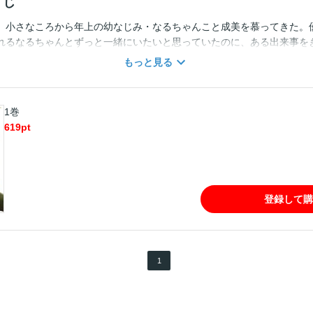
すじ
、小さなころから年上の幼なじみ・なるちゃんこと成美を慕ってきた。
れるなるちゃんとずっと一緒にいたいと思っていたのに、ある出来事を
じてしまう音人。どうしていいか分からず戸惑いながらも、素直に自分
もっと見る
1巻
619
pt
登録して購
1