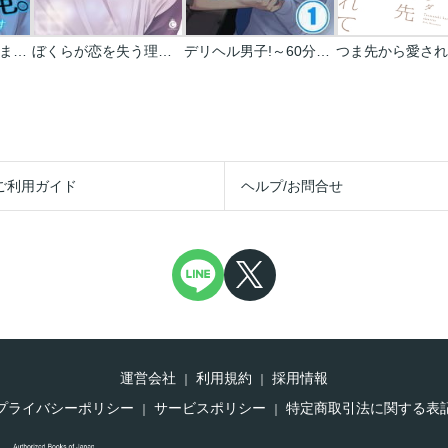
剃られた俺｡～あくまでも医療行為です
ぼくらが恋を失う理由【特典付き】
デリヘル男子!～60分8000円で初体験!?
ご利用ガイド
ヘルプ/お問合せ
運営会社
利用規約
採用情報
プライバシーポリシー
サービスポリシー
特定商取引法に関する表