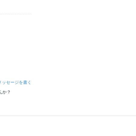
メッセージを書く
んか？