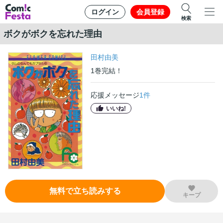
ログイン
会員登録
検索
ボクがボクを忘れた理由
田村由美
1
巻
完結！
応援メッセージ
1
件
いいね!
無料で立ち読みする
キープ