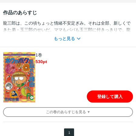
作品のあらすじ
龍三郎は、この頃ちょっと情緒不安定ぎみ。それは全部、新しくで
きた弟・玉三郎のせいだ。ママもパパも玉三郎に付きっきりで、龍
三郎のことなんてちっともかまってくれないのだ。そのくせママ
もっと見る
は、いつものようにわがままばかり。パパも無理して気を遣ってい
るのがミエミエ。その夜も、ママのために雨の中おつかいに出かけ
1巻
た龍三郎。だがその途中、公園の階段で転んでしまい、頭を打った
530
pt
拍子に記憶をなくしてしまう。何もわからなくなってボーッとして
いる龍三郎は、通りかかった見知らぬおじさんに連れていかれ
て…!?
登録して購入
この
巻
のあらすじを
見る ▼
1