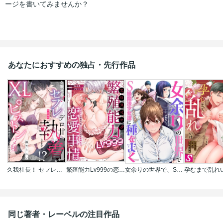
ージを書いてみませんか？
あなたにおすすめの独占・先行作品
久我社長！ セフレなのにデロ甘執着しすぎでは!? ～XL級のわからせピストンで心も身体もハメ堕とされそうです～（単話版）
繁殖能力Lv999の恋愛事情 ―幼なじみ候爵令息とのウブあま新婚生活―（単話版）
女余りの世界で、S級魔法少女達に種をまく【フルカラー】
同じ著者・レーベルの注目作品