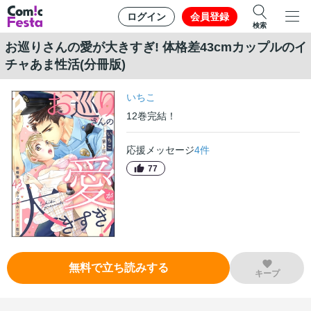
ログイン
会員登録
検索
お巡りさんの愛が大きすぎ! 体格差43cmカップルのイ
チャあま性活(分冊版)
いちこ
12
巻
完結！
応援メッセージ
4
件
77
無料で立ち読みする
キープ