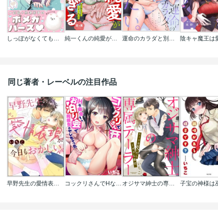
しっぽがなくても、きみがすき
純一くんの純愛がでかすぎる 10年越しの一途な恋に抱き潰されてしまいました
運命のカラダと別れたい。～思い出したくなかった、元カレとのズブズブH
同じ著者・レーベルの注目作品
早野先生の愛情表現が今日もおかしい
コックリさんでHな命令！お泊り会で同級生とヤレちゃった
オジサマ紳士の専属テーラー スーツを脱いだらミダラな暴君(分冊版)