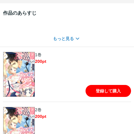
作品のあらすじ
もっと見る
1巻
200
pt
登録して購入
2巻
200
pt