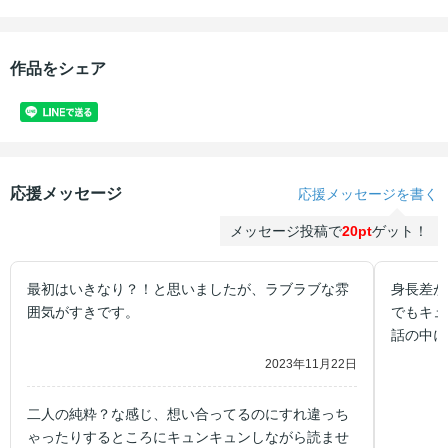
作品をシェア
応援メッセージ
応援メッセージを書く
メッセージ投稿で
20pt
ゲット！
最初はいきなり？！と思いましたが、ラブラブな雰
身長差が
囲気がすきです。
でもキュ
話の中に
なれるお
2023年11月22日
二人の純粋？な感じ、想い合ってるのにすれ違っち
ゃったりするところにキュンキュンしながら読ませ