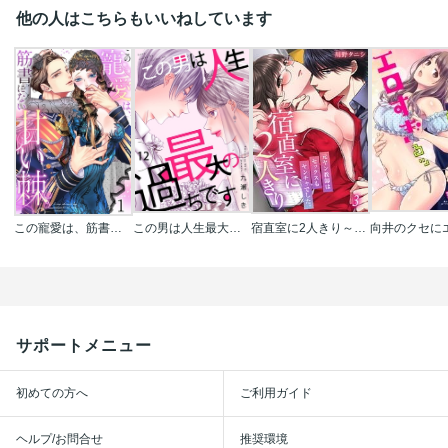
他の人はこちらもいいねしています
この寵愛は、筋書にない甘い棘。【TL悪役令嬢Story】
この男は人生最大の過ちです【描き下ろしおまけ付き特装版】
宿直室に2人きり～元ヤン教師はセックスもヤンチャでした｡
サポートメニュー
初めての方へ
ご利用ガイド
ヘルプ/お問合せ
推奨環境