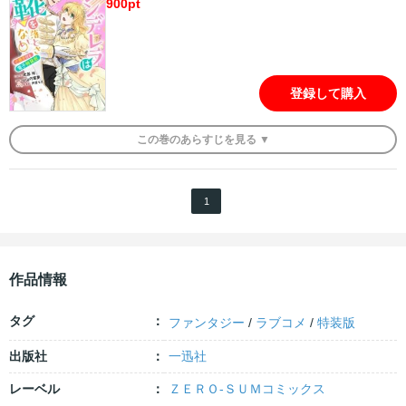
900
pt
登録して購入
この
巻
のあらすじを
見る ▼
1
作品情報
タグ
ファンタジー
/
ラブコメ
/
特装版
出版社
一迅社
レーベル
ＺＥＲＯ-ＳＵＭコミックス