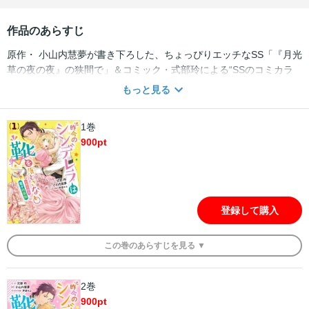
作品のあらすじ
原作・ 小山内慧夢が書き下ろした、ちょっぴりエッチなSS「『月光
草の夜の夜』の狭間で」＆コミック・式部玲による“SSのコミカラ
イズ”が収録された糖度高めの豪華仕様！ 小説を読みながら、漫画
もっと見る
での表現を交互に見るなど、両方の魅力を楽しめる小冊子がついた
特装版で登場!! 【収録内容】 ・『昨今のシンデレラは靴を落とさな
1巻
い。』1巻本編 （紙版と同内容となります） ・小山内慧夢書き下ろ
900
pt
しSS（4P） ・式部玲描き下ろし漫画（10P） 【あらすじ】 舞踏会
の真っ最中、婚約破棄を言い渡されたフレデリカ・キャストレイ子
爵令嬢。婚約破棄を受け入れ、颯爽とその場から立ち去った彼女は
激しく後悔していた…。 そう、今にも切れそうなパンツを穿いてき
てしまったことを！ 婚約破棄とともに切れた紐パンを引っさげ、疾
登録して購入
走するフレデリカがぶつかったのは、建国以来最強の武神と名高い
フォルカー・ブレナン将軍で――!? ※紙での販売は予定されており
この
巻
のあらすじを
見る ▼
ません。 ※通常版の電子販売は予定されておりません。
2巻
900
pt