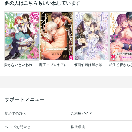
他の人はこちらもいいねしています
愛さないといわれましても ～元魔王の伯爵令嬢は生真面目軍人に餌付けをされて幸せになる～(コミック)
魔王イブロギアに身を捧げよ
仮面伯爵は黒水晶の花嫁に恋をする【単話売】
サポートメニュー
初めての方へ
ご利用ガイド
ヘルプ/お問合せ
推奨環境