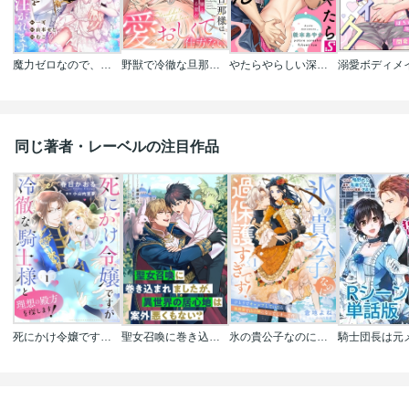
魔力ゼロなので、侯爵様に無限の愛を注がれます【タテヨミ】【フルカラー】
野獣で冷徹な旦那様は､悪役令嬢と呼ばれる妻が愛おしくて仕方ない【描き下ろし漫画&ComicFesta限定特典付き】
やたらやらしい深見くん
同じ著者・レーベルの注目作品
死にかけ令嬢ですが冷徹な騎士様と理想の殿方を探します!
聖女召喚に巻き込まれましたが､異世界の居心地は案外悪くもない? 【連載版】
氷の貴公子なのに過保護すぎです!～ひとりでキャンプしていたら異世界で山の神になってしまった件～