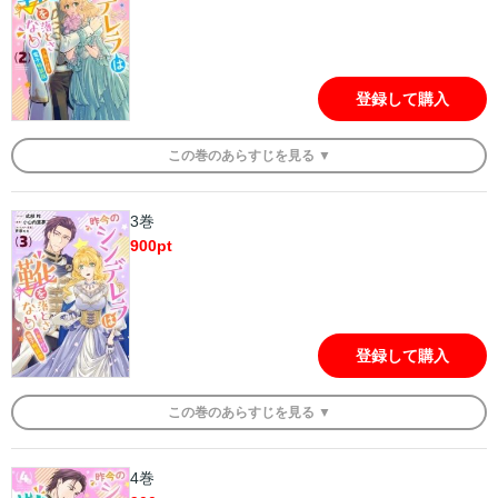
登録して購入
この
巻
のあらすじを
見る ▼
3巻
900
pt
登録して購入
この
巻
のあらすじを
見る ▼
4巻