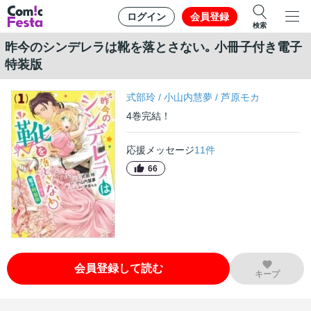
ログイン
会員登録
検索
昨今のシンデレラは靴を落とさない｡ 小冊子付き電子
特装版
式部玲
/
小山内慧夢
/
芦原モカ
4
巻
完結！
応援メッセージ
11
件
66
会員登録して読む
キープ