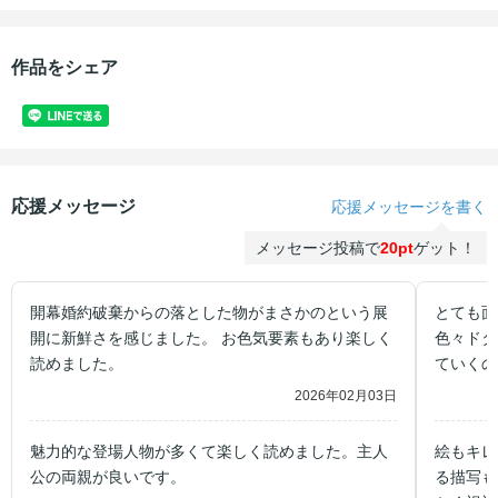
作品をシェア
応援メッセージ
応援メッセージを書く
メッセージ投稿で
20pt
ゲット！
開幕婚約破棄からの落とした物がまさかのという展
とても面
開に新鮮さを感じました。 お色気要素もあり楽しく
色々ドタ
読めました。
ていくの
2026年02月03日
魅力的な登場人物が多くて楽しく読めました。主人
絵もキレ
公の両親が良いです。
る描写も