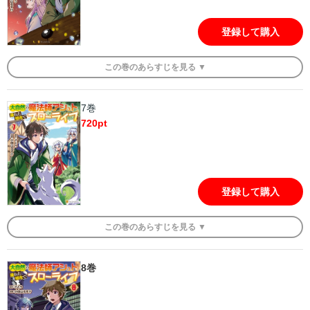
登録して購入
この
巻
のあらすじを
見る ▼
7巻
720
pt
登録して購入
この
巻
のあらすじを
見る ▼
8
巻