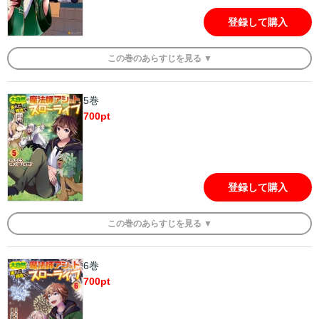
登録して購入
この
巻
のあらすじを
見る ▼
5巻
700
pt
登録して購入
この
巻
のあらすじを
見る ▼
6巻
700
pt