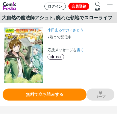
ログイン
会員登録
検索
大自然の魔法師アシュト､廃れた領地でスローライフ
小田山るすけ
/
さとう
7
巻
まで配信中
応援メッセージを
書く
101
無料で立ち読みする
キープ