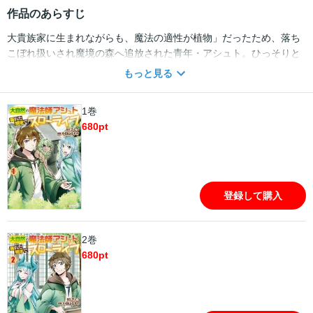
作品のあらすじ
大貴族家に生まれながらも、魔法の適性が植物」だったため、落ち
こぼれ扱いされ魔境の森へ追放された青年・アシュト。ひっそりと
暮らすことになるかと思いきや、ひょんなことからハイエルフやエ
もっと見る
ルダードワーフなど伝説級激レア種族と次々出会い、一緒に暮らす
ことに！ さらに、賑やかさにつられてやってきた伝説の竜から強
1巻
大な魔力を与えられ大魔法師へ成長したアシュトは、植物魔法を駆
680
pt
使して魔境を豊かな村へと作りかえていく！ 万能魔法師の気まま
な日常ファンタジー、待望のコミカライズ！
登録して購入
2巻
680
pt