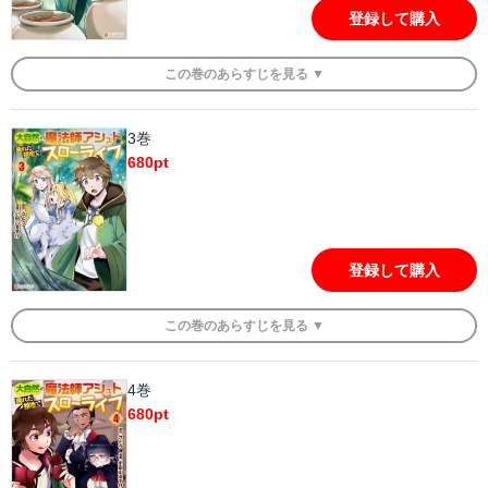
登録して購入
この
巻
のあらすじを
見る ▼
3巻
680
pt
登録して購入
この
巻
のあらすじを
見る ▼
4巻
680
pt