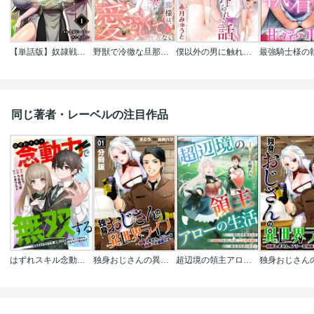
【単話版】奴隷戦士の異世界種馬生活 ～魔法も武術も最強だしハーレムまで!?～(フルカラー)
野獣で冷徹な旦那様は､悪役令嬢と呼ばれる妻が愛おしくて仕方ない
僕以外の男に触れない､美人三姉妹に搾られる話
同じ著者・レーベルの注目作品
はずれスキル念動力(ただしレベルMAX)で無双する～手をかざすだけです｡詠唱とか必殺技とかいりません｡念じるだけで倒せます～
独身おじさんの異世界ライフ～結婚しません､フリーな独身こそ最高です～【分冊版】
超辺境の領主アローの生活 ～濡れ衣を着せられ追放されましたが､二人の女神と新生活を送ります～ コミック版(分冊版)