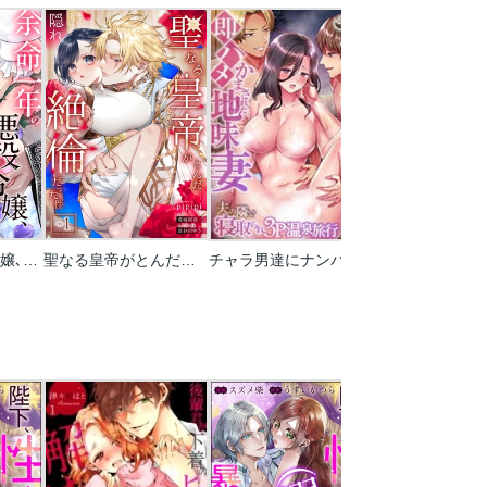
余命一年の悪役令嬢､残生は逆ハーレムを満喫しますわ!【単話】
聖なる皇帝がとんだ隠れ絶倫だった件【単話】
チャラ男達にナンパ→即ハメかまされた地味妻～夫の隣で寝取られ3P温泉旅行～