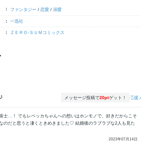
ファンタジー
/
恋愛
/
溺愛
一迅社
ＺＥＲＯ-ＳＵＭコミックス
ア
ジ
メッセージ投稿で
20pt
ゲット！
応援
策士…！ でもレベッカちゃんへの想いはホンモノで、好きだからこそ
なのだと思うと凄くときめきました♡ 結婚後のラブラブな2人も見た
2023年07月14日