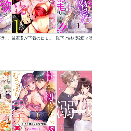
陛下､性欲(溺愛)が暴走してます!! 落ちこぼれ令嬢は淫らな魔力に翻弄される
後輩君が下着のヒモを咥えたら｡解けるまであと…1秒
陛下､性欲(溺愛)が暴走してます!! 落ちこぼれ令嬢は淫らな魔力に翻弄される(分冊版)