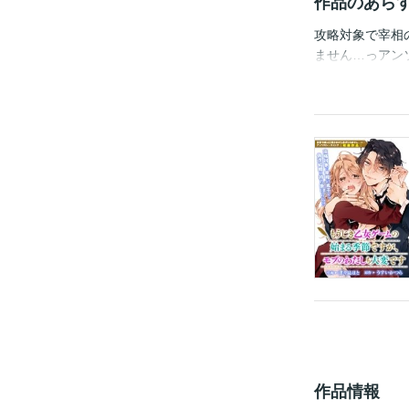
作品のあら
攻略対象で宰相
ません…っアン
作品情報