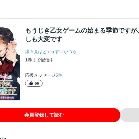
もうじき乙女ゲームの始まる季節ですが
しも大変です
津々見はと
/
うすいかつら
1
巻
まで配信中
応援メッセージ
5
件
66
会員登録して読む