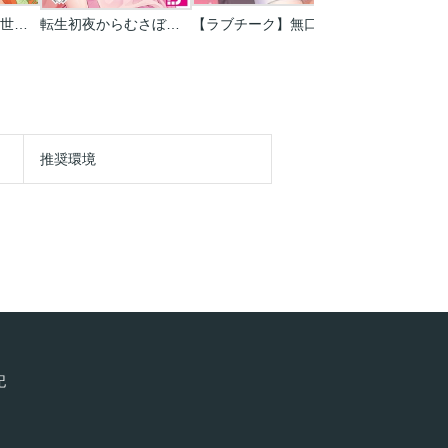
しあわせ食堂の異世界ご飯
転生初夜からむさぼりエッチ～王子の本命は悪役令嬢
【ラブチーク】無口な彼の溺愛管理癖
推奨環境
記