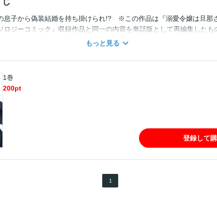
すじ
の息子から偽装結婚を持ち掛けられ!? ※この作品は『溺愛令嬢は旦那
ソロジーコミック』収録作品と同一の内容を単話版として再編集したも
もっと見る
1巻
200
pt
登録して購
1