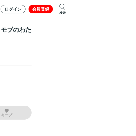
ログイン
会員登録
検索
､モブのわた
キープ