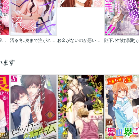
詰んでる元悪役令嬢はドS王子様から逃げ出したい 【分冊版】
沼る冬｡奥まで注がれメロイキ
お金がないのが悪いのよ～没落令嬢、婚約破棄の報いを受ける～
います