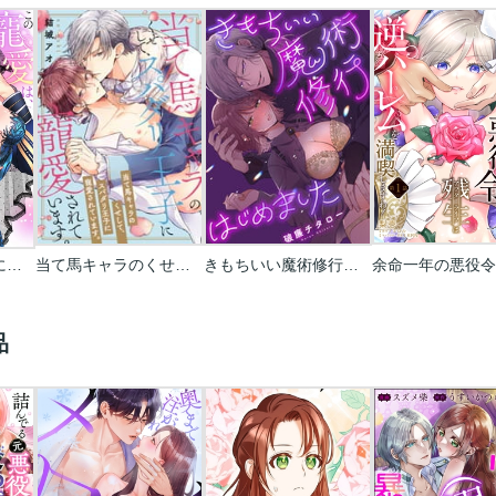
この寵愛は、筋書にない甘い棘。【TL悪役令嬢Story】
当て馬キャラのくせして、スパダリ王子に寵愛されています。
きもちいい魔術修行はじめました
品