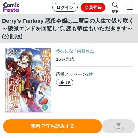
ログイン
会員登録
検索
Berry's Fantasy 悪役令嬢は二度目の人生で返り咲く
～破滅エンドを回避して､恋も帝位もいただきます～
(分冊版)
赤羽にな
/
雨宮れん
15
巻
完結！
応援メッセージ
2
件
39
無料で立ち読みする
キープ