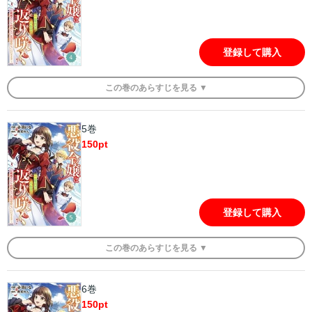
登録して購入
この
巻
のあらすじを
見る ▼
5巻
150
pt
登録して購入
この
巻
のあらすじを
見る ▼
6巻
150
pt