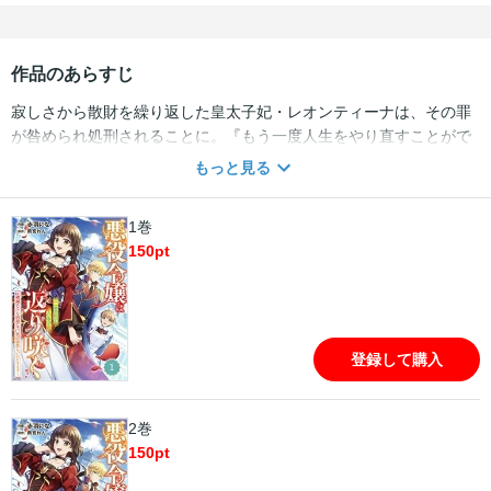
作品のあらすじ
寂しさから散財を繰り返した皇太子妃・レオンティーナは、その罪
が咎められ処刑されることに。『もう一度人生をやり直すことがで
きたなら・・・今度は失敗しない。今度は、もう少しいい皇妃にな
もっと見る
るから』――死を実感した次の瞬間、目が覚めると8歳の誕生日を迎
える朝に戻っていて・・・!?「未来を知っている私なら、誰よりも
1巻
この国を上手に治めることができる・・・！」処刑される未来から
150
pt
逃れるため、自ら帝位争いに乗り出すことを決めたレオンティー
ナ。最悪な皇妃の逆転人生が今ここに始まる・・・！大人気小説、
待望のコミカライズ！（この作品は電子コミック誌Berry’ｓ fantasy
Vo.16に収録されています。重複購入にご注意ください)
登録して購入
2巻
150
pt