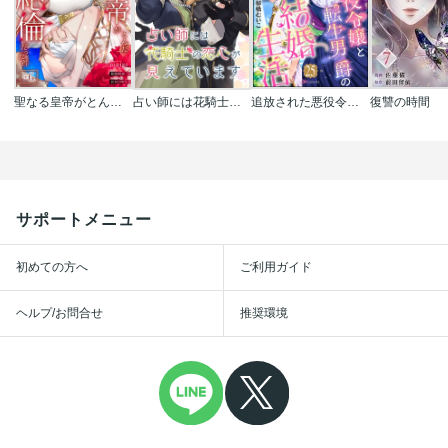
聖なる皇帝がとんだ隠れ絶倫だった件【単話】
占い師には花騎士の恋心が見えています【単話版】
追放された悪役令嬢と転生男爵のスローで不思議な結婚生活 コミック版(分冊版)
復讐の時間
サポートメニュー
初めての方へ
ご利用ガイド
ヘルプ/お問合せ
推奨環境