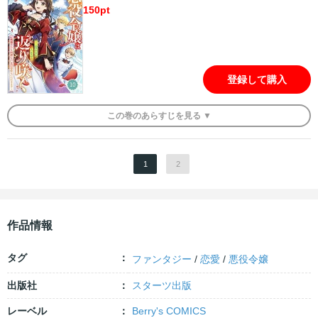
150
pt
登録して購入
この
巻
のあらすじを
見る ▼
1
2
作品情報
タグ
ファンタジー
/
恋愛
/
悪役令嬢
出版社
スターツ出版
レーベル
Berry's COMICS