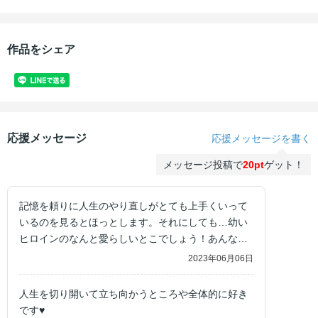
作品をシェア
応援メッセージ
応援メッセージを書く
メッセージ投稿で
20pt
ゲット！
記憶を頼りに人生のやり直しがとても上手くいって
いるのを見るとほっとします。それにしても…幼い
ヒロインのなんと愛らしいとこでしょう！あんなに
可愛くおねだりされちゃったら、お父様でなくとも
2023年06月06日
メロメロになって願いを何でも叶えてしまいそうで
す！！
人生を切り開いて立ち向かうところや全体的に好き
です♥️