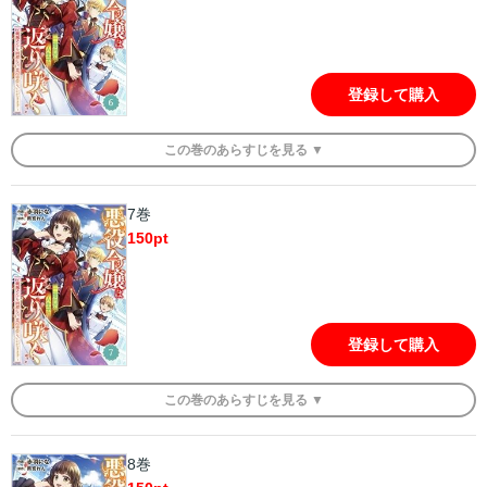
登録して購入
この
巻
のあらすじを
見る ▼
7巻
150
pt
登録して購入
この
巻
のあらすじを
見る ▼
8巻