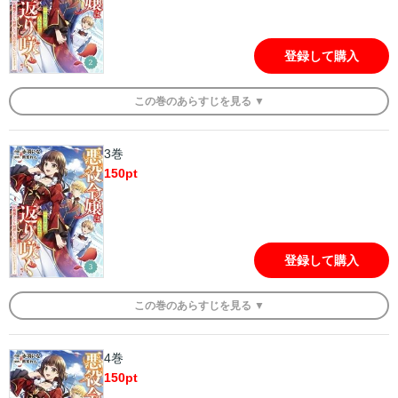
登録して購入
この
巻
のあらすじを
見る ▼
3巻
150
pt
登録して購入
この
巻
のあらすじを
見る ▼
4巻
150
pt