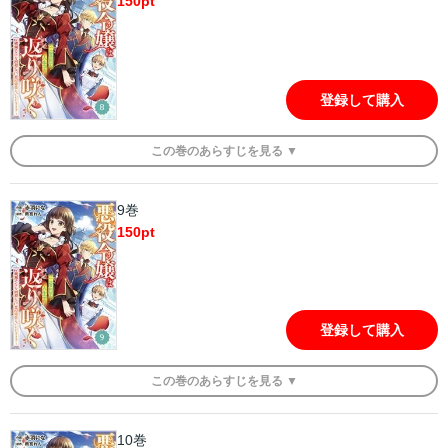
150
pt
登録して購入
この
巻
のあらすじを
見る ▼
9巻
150
pt
登録して購入
この
巻
のあらすじを
見る ▼
10巻