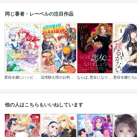
同じ著者・レーベルの注目作品
悪役令嬢にハッピーエンドの祝福を!アンソロジーコミック
辺境騎士団のお料理係!～捨てられ幼女ですが､過保護な家族に拾われて美味しいごはんを作ります～
ならば､悪女になりましょう～亡き者にした令嬢からやり返される気分はいかがですか?～
他の人はこちらもいいねしています