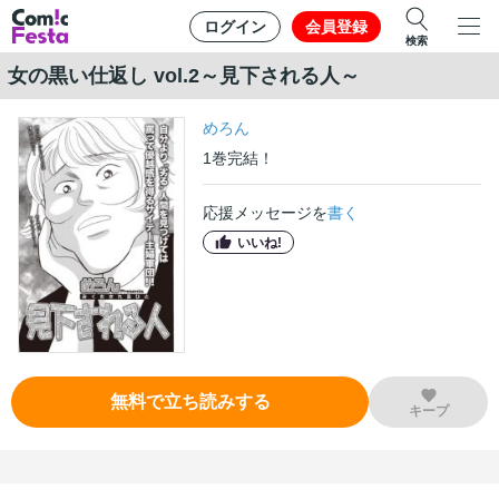
ログイン
会員登録
検索
女の黒い仕返し vol.2～見下される人～
めろん
1
巻
完結！
応援メッセージを
書く
いいね!
無料で立ち読みする
キープ