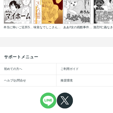
本当に怖いご近所SP vol.5～マイホーム～
味覚なでしこさんの秘密
ああ!!女の残酷事件簿～見えない明日～
サポートメニュー
初めての方へ
ご利用ガイド
ヘルプ/お問合せ
推奨環境