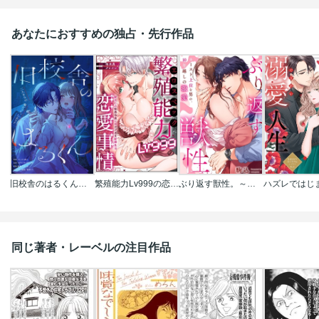
あなたにおすすめの独占・先行作品
旧校舎のはるくん～二人きりの鬼ごっこ、しよう？
繁殖能力Lv999の恋愛事情 ―幼なじみ候爵令息とのウブあま新婚生活―（単話版）
ぶり返す獣性。～カースト上位な男の、10年越しの激愛
同じ著者・レーベルの注目作品