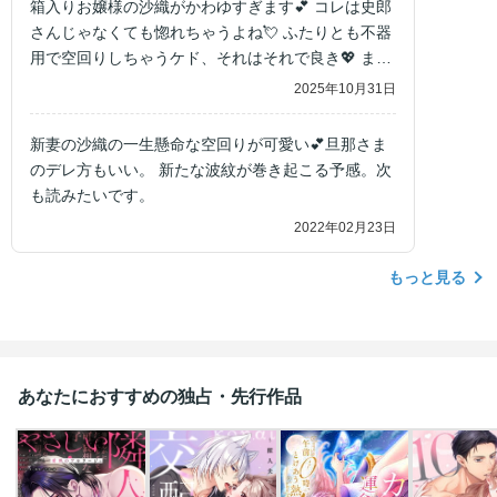
箱入りお嬢様の沙織がかわゆすぎます💕 コレは史郎
さんじゃなくても惚れちゃうよね💘 ふたりとも不器
用で空回りしちゃうケド、それはそれで良き💖 まだ
1巻しか読んでいませんが、続きが楽しみ〜✨
2025年10月31日
新妻の沙織の一生懸命な空回りが可愛い💕旦那さま
のデレ方もいい。 新たな波紋が巻き起こる予感。次
も読みたいです。
2022年02月23日
もっと見る
あなたにおすすめの独占・先行作品