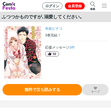
ログイン
会員登録
検索
ふつつかものですが､溺愛してください｡
幸姫ピチコ
3
巻
完結！
応援メッセージ
3
件
50
無料で立ち読みする
キープ