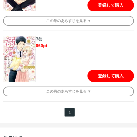
登録して購入
この
巻
のあらすじを
見る ▼
3巻
660
pt
登録して購入
この
巻
のあらすじを
見る ▼
1