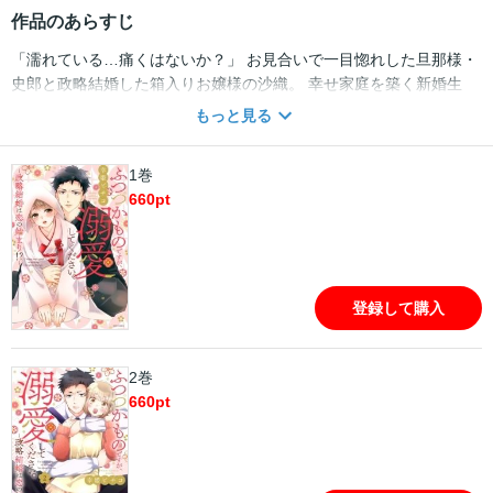
作品のあらすじ
「濡れている…痛くはないか？」 お見合いで一目惚れした旦那様・
史郎と政略結婚した箱入りお嬢様の沙織。 幸せ家庭を築く新婚生
活…と思いきや、夜はなぜかいつも途中で終わり!? 史郎は沙織にそ
もっと見る
っけなくて――？ 「好きだ 沙織を抱きたい」 一方、まったく感情
が表に出てこないけど、実は史郎も沙織に一目惚れしていて…!? か
1巻
わいすぎて応援したくなる!! お互い初恋一目惚れ♪政略結婚から結ば
660
pt
れるムズきゅん新婚生活♪ 胸きゅん不可避のコミックス描きおろし
おまけ漫画付き！
登録して購入
2巻
660
pt