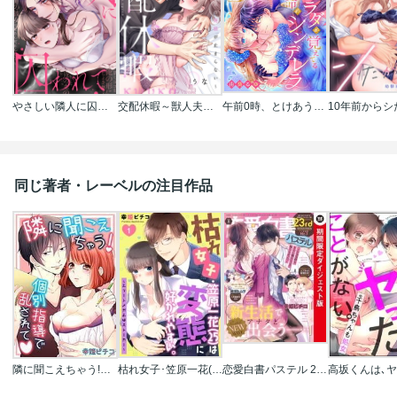
やさしい隣人に囚われて～愛執のフルラージュ
交配休暇～獣人夫の本気の発情が止まらない
午前0時、とけあう熱～カラダが覚えてる運命のシンデレラ
同じ著者・レーベルの注目作品
隣に聞こえちゃう!～個別指導で乱されて
枯れ女子･笠原一花(25)は変態に好かれやすい｡～エリートメガネはストーカー～
恋愛白書パステル 2021年5月号 ダイジェスト版