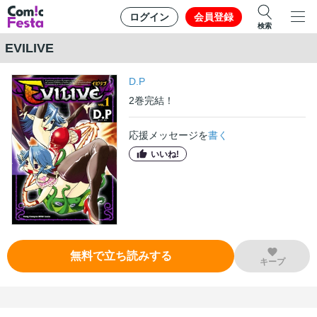
ログイン
会員登録
検索
EVILIVE
D.P
2
巻
完結！
応援メッセージを
書く
いいね!
無料で立ち読みする
キープ