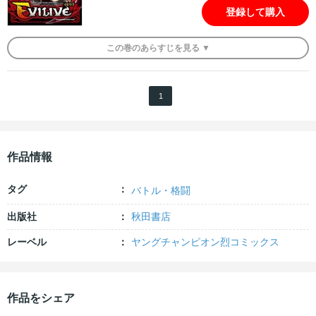
登録して購入
この
巻
のあらすじを
見る ▼
1
作品情報
タグ
バトル・格闘
出版社
秋田書店
レーベル
ヤングチャンピオン烈コミックス
作品をシェア