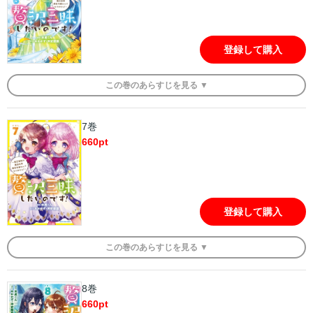
登録して購入
この
巻
のあらすじを
見る ▼
7巻
660
pt
登録して購入
この
巻
のあらすじを
見る ▼
8巻
660
pt