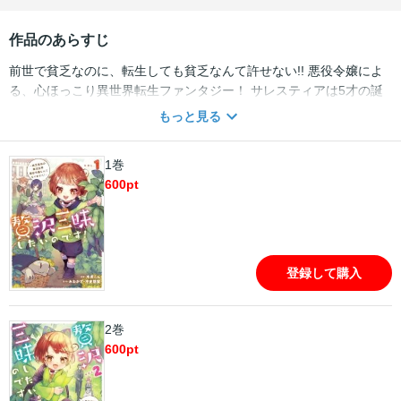
作品のあらすじ
前世で貧乏なのに、転生しても貧乏なんて許せない!! 悪役令嬢によ
る、心ほっこり異世界転生ファンタジー！ サレスティアは5才の誕
生日、 頭を打った衝撃で前世の記憶、貧乏だった人生を思い出し
もっと見る
た…。 そしてなんと今、自分が、乙女ゲーの悪役令嬢に転生してい
たことも理解したのだった!! 前世で貧乏だったんだし、せっかく令
1巻
嬢に転生したんだから、贅沢三昧し尽してやる！と思ったのに…。
600
pt
領地の使用人も村人も、ガリガリに痩せて餓死寸前…!? 前世で貧乏
なのに、転生しても貧乏なんて許せない!!魔法で領地を改革し、村人
も自分も豊かになってやる!! 第一回アース・スターノベル大賞佳作
受賞作、ついに待望のコミカライズ!!
登録して購入
2巻
600
pt