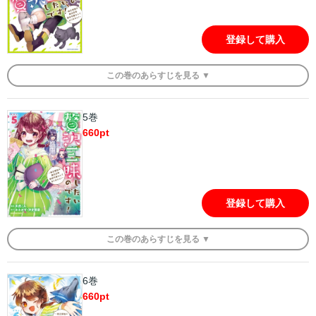
登録して購入
この
巻
のあらすじを
見る ▼
5巻
660
pt
登録して購入
この
巻
のあらすじを
見る ▼
6巻
660
pt