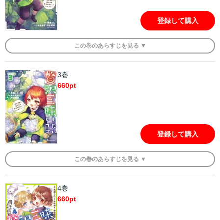
登録して購入
この
巻
のあらすじを
見る ▼
3巻
660
pt
登録して購入
この
巻
のあらすじを
見る ▼
4巻
660
pt