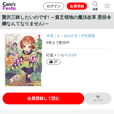
ログイン
会員登録
検索
贅沢三昧したいのです! ～貧乏領地の魔法改革 悪役令
嬢なんてなりません!～
木虎こん
/
みわかず
/
沖史慈宴
8
巻
まで配信中
応援メッセージ
1
件
27
会員登録して読む
キープ