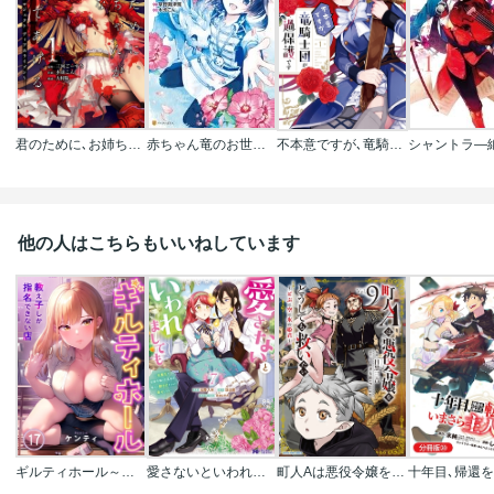
君のために､お姉ちゃんがみんな殺してあげる～プロジェクト ディアホライゾン～
赤ちゃん竜のお世話係に任命されました
不本意ですが､竜騎士団が過保護です
他の人はこちらもいいねしています
ギルティホール～教え子しか指名できない店～【フルカラー】
愛さないといわれましても ～元魔王の伯爵令嬢は生真面目軍人に餌付けをされて幸せになる～(コミック)
町人Aは悪役令嬢をどうしても救いたい ～どぶと空と氷の姫君～