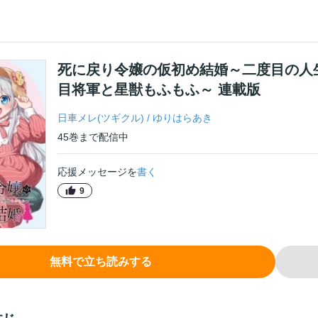
死に戻り令嬢の仮初め結婚～二度目の人
目将軍と星獣もふもふ～ 連載版
日車メレ(ツギクル)
/
ゆりはらあき
45
巻
まで配信中
応援メッセージを
書く
9
無料で立ち読みする