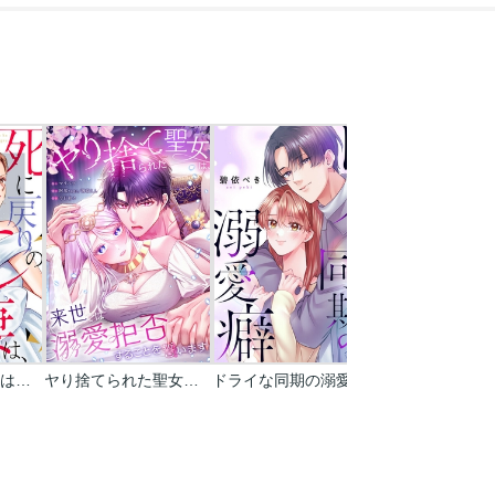
死に戻りのサレ妻は、その運命に抗う
ヤり捨てられた聖女は、来世では溺愛拒否することを誓います【タテヨミ】【フルカラー】
ドライな同期の溺愛癖