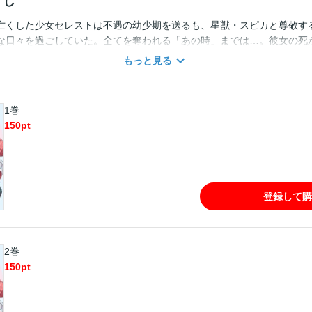
すじ
亡くした少女セレストは不遇の幼少期を送るも、星獣・スピカと尊敬す
な日々を過ごしていた。全てを奪われる「あの時」までは…。彼女の死
〈人生〉やり直し×取り戻しもふもふストーリー！
もっと見る
1巻
150
pt
登録して購
2巻
150
pt