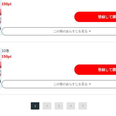
150
pt
登録して購
この
巻
のあらすじを
見る ▼
10巻
150
pt
登録して購
この
巻
のあらすじを
見る ▼
1
2
3
4
5