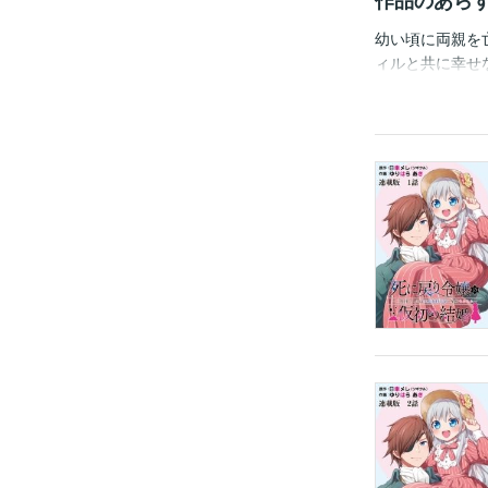
作品のあら
幼い頃に両親を
ィルと共に幸せ
温かくも優しい