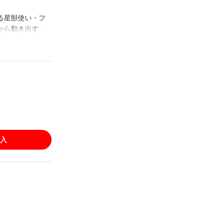
る星獣使い・フ
から動き出す、
入