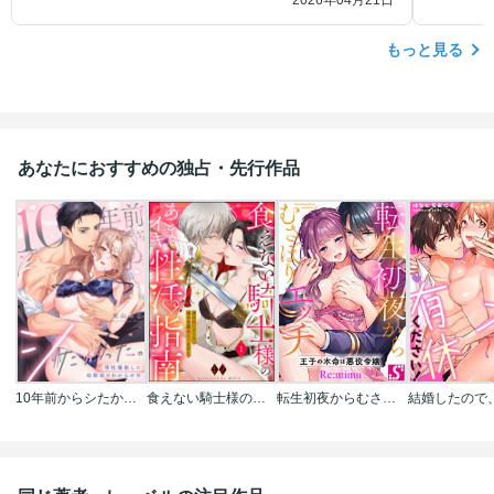
2026年04月21日
もっと見る
あなたにおすすめの独占・先行作品
10年前からシたかった。～理性爆散した幼馴染のわからせＨ
食えない騎士様のあまイキ性活指南 君の悦いところ､僕が全部教えてあげる(分冊版)
転生初夜からむさぼりエッチ～王子の本命は悪役令嬢