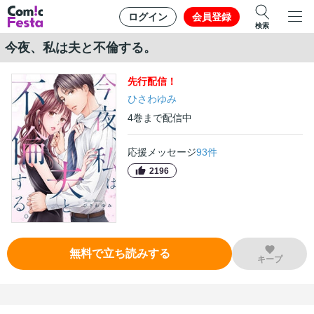
ログイン
会員登録
検索
今夜、私は夫と不倫する。
先行
配信！
ひさわゆみ
4
巻
まで配信中
応援メッセージ
93
件
2196
無料で立ち読みする
キープ