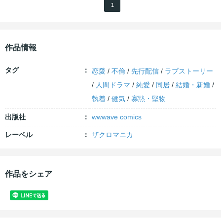
1
作品情報
タグ
恋愛
/
不倫
/
先行配信
/
ラブストーリー
/
人間ドラマ
/
純愛
/
同居
/
結婚・新婚
/
執着
/
健気
/
寡黙・堅物
出版社
wwwave comics
レーベル
ザクロマニカ
作品をシェア