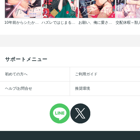
10年前からシたかった。～理性爆散した幼馴染のわからせＨ
ハズレではじまる溺愛人生～仕組まれた恋の相手はハイスぺ社長
お願い、俺に愛されて？～年下社長の求愛は甘く熱く、私を溶かす。
サポートメニュー
初めての方へ
ご利用ガイド
ヘルプ/お問合せ
推奨環境