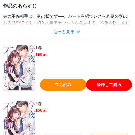
作品のあらすじ
夫の不倫相手は、妻の私です──。パート主婦でレスられ妻の葵は、
ある日SNSで夫・和久の裏アカウントを発見する。不倫を怪しんだ
葵は真相を確かめるべく、「みつば」という架空の女性に扮して夫
もっと見る
に会いに行くことに。しかし、待ち合わせ場所に現れた夫は葵の正
体に気づかないばかりか、まさかの猛アプローチを開始！そんな夫
1巻
に不信感を抱く葵。だけど、共に過ごす時間は予想外にとても楽し
150
pt
く穏やかで…酔いが回り、気づけば二人はホテルに。「今日の私
は、葵じゃなくて別人だから」疑念と恋心の狭間で、夫婦の想いが
交錯する…！
立ち読み
登録して購入
2巻
150
pt