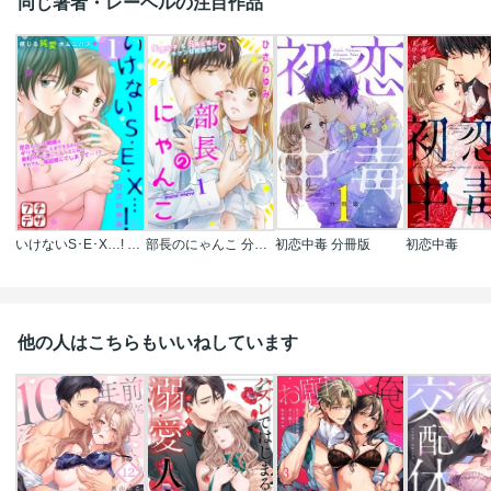
同じ著者・レーベルの注目作品
いけないS･E･X…! プチデザ
部長のにゃんこ 分冊版
初恋中毒 分冊版
初恋中毒
他の人はこちらもいいねしています