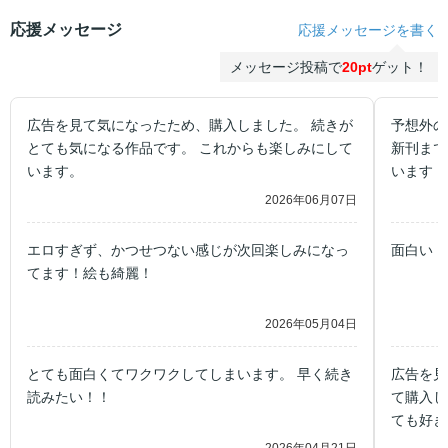
応援メッセージ
応援メッセージを書く
メッセージ投稿で
20pt
ゲット！
広告を見て気になったため、購入しました。 続きが
予想外の
とても気になる作品です。 これからも楽しみにして
新刊まで
います。
います！
2026年06月07日
エロすぎず、かつせつない感じが次回楽しみになっ
面白い！
てます！絵も綺麗！
2026年05月04日
とても面白くてワクワクしてしまいます。 早く続き
広告を見
読みたい！！
て購入し
ても好き