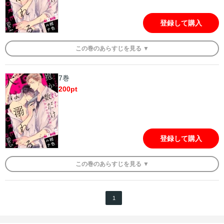
登録して購入
この
巻
のあらすじを
見る ▼
7巻
200
pt
登録して購入
この
巻
のあらすじを
見る ▼
1