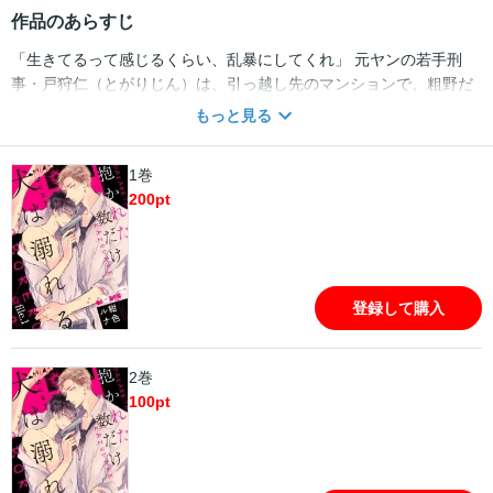
作品のあらすじ
「生きてるって感じるくらい、乱暴にしてくれ」 元ヤンの若手刑
事・戸狩仁（とがりじん）は、引っ越し先のマンションで、粗野だ
が美しい顔立ちの青年・野瀬亘（のせわたる）の隣人となる。ほの
もっと見る
かに香る女の香水の匂いに、情事の跡。 “嫌いな人種だ――”そう直
感した戸狩だが、その後捜査現場で彼と遭遇。野瀬が年上の捜査官
1巻
であると知り驚愕する。 さらに後日、首筋に新たな跡をつけ、気だ
200
pt
るげな様子の野瀬に押し倒された戸狩は、強引に跨られセックスさ
せられてしまい……!? 相性最悪な二人が紡ぐ、エロティック・ハー
ドラブ！
登録して購入
2巻
100
pt