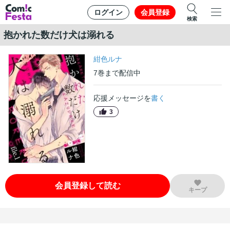
ログイン
会員登録
検索
抱かれた数だけ犬は溺れる
紺色ルナ
7
巻
まで配信中
応援メッセージを
書く
3
会員登録して読む
キープ