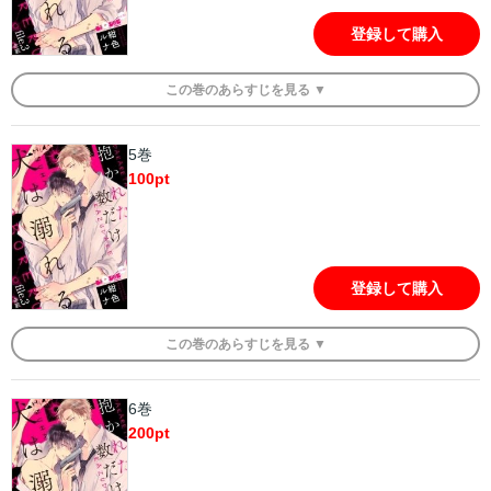
登録して購入
この
巻
のあらすじを
見る ▼
5巻
100
pt
登録して購入
この
巻
のあらすじを
見る ▼
6巻
200
pt