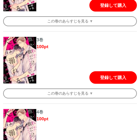
登録して購入
この
巻
のあらすじを
見る ▼
3巻
100
pt
登録して購入
この
巻
のあらすじを
見る ▼
4巻
100
pt