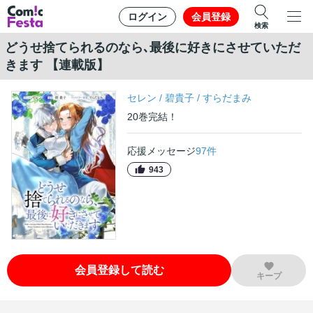
ログイン
会員登録
検索
どうせ捨てられるのなら､最後に好きにさせていただ
きます 【連載版】
セレン
/
碧貴子
/
すらだまみ
20
巻
完結！
応援メッセージ
97
件
943
会員登録して読む
キープ