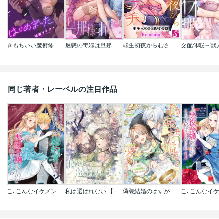
きもちいい魔術修行はじめました
魅惑の毒婦は旦那様をオトしたい
転生初夜からむさぼりエッチ～王子の本命は悪役令嬢
同じ著者・レーベルの注目作品
こ､こんなイケメンが私の幼馴染みで婚約者ですって? さすが悪役令嬢､それくらいの器じゃなければこんな大役務まらないわ 【連載版】
私は選ばれない 【連載版】
偽装結婚のはずが愛されています～天才付与術師は隣国で休暇中～【分冊版】