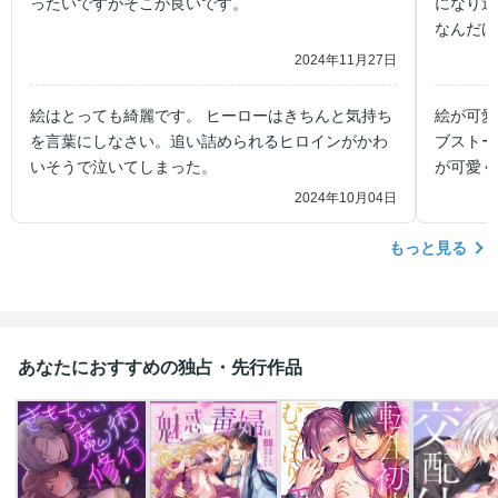
ったいですがそこが良いです。
になり過
なんだけ
愛い可愛
2024年11月27日
絵はとっても綺麗です。 ヒーローはきちんと気持ち
絵が可愛
を言葉にしなさい。追い詰められるヒロインがかわ
ブストー
いそうで泣いてしまった。
が可愛く
2024年10月04日
もっと見る
あなたにおすすめの独占・先行作品