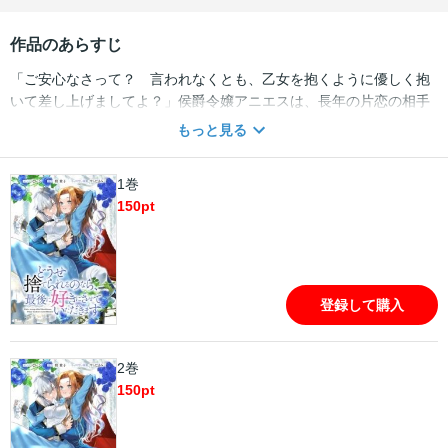
作品のあらすじ
「ご安心なさって？ 言われなくとも、乙女を抱くように優しく抱
いて差し上げましてよ？」侯爵令嬢アニエスは、長年の片恋の相手
であり婚約者である王太子のリュシリュールに婚約破棄を告げられ
もっと見る
る。彼の隣には恋敵の姿が。どうせ愛されることはないのであれ
ば、捨てられ虐げられることしかないのであれば、だったら最後
1巻
に……。家を、そして自らの自由と矜持を守るために取ったあると
150
pt
んでもない行動で、しかし何故かアニエスはリュシリュールに執着
されてしまう。意地っ張りで素直になれない二人の縺れに縺れた恋
の行方は……――一迅社メリッサの大人気作が待望のコミカライ
ズ！【本商品は単話コンテンツとなります。単行本版と収録内容が
異なる場合がございます。漫画内の告知等は過去のものとなります
登録して購入
ので、ご注意ください。】
2巻
150
pt