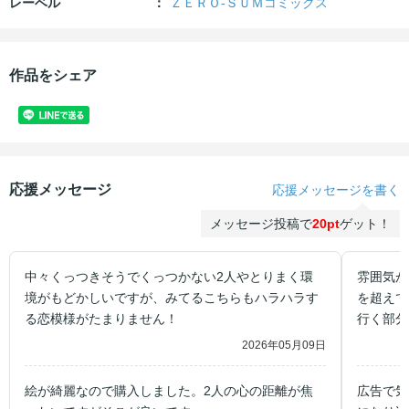
レーベル
ＺＥＲＯ-ＳＵＭコミックス
作品をシェア
応援メッセージ
応援メッセージを書く
メッセージ投稿で
20pt
ゲット！
中々くっつきそうでくっつかない2人やとりまく環
雰囲気が
境がもどかしいですが、みてるこちらもハラハラす
を超えて
る恋模様がたまりません！
行く部分
2026年05月09日
絵が綺麗なので購入しました。2人の心の距離が焦
広告で気