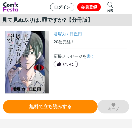
ログイン
会員登録
検索
見て見ぬふりは､罪ですか?【分冊版】
君塚力
/
日丘円
20
巻
完結！
応援メッセージを
書く
いいね!
無料で立ち読みする
キープ