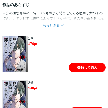
作品のあらすじ
自分の住む部屋の上階、502号室から聞こえてくる怒声と女の子の
泣き声。テレビでは虐待によって小さな子供がその尊い命を奪われ
るという痛ましいニュースが取り沙汰されている。もしや、502号
もっと見る
室でも同じような悲劇が!?少女を救えるのは自分だけかもしれな
い…。 ※この商品は「見て見ぬふりは、罪ですか？」を1話ごとに
1巻
分冊したものです。
170
pt
登録して購入
2巻
140
pt