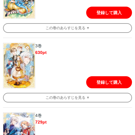
登録して購入
この
巻
のあらすじを
見る ▼
3巻
630
pt
登録して購入
この
巻
のあらすじを
見る ▼
4巻
729
pt