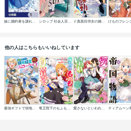
妹に婚約者を譲れと言われました 最強の竜に気に入られてまさかの王国乗っ取り?【分冊版】
シロップ 社会人百合アンソロジー
ド真面目侍女の婚約騒動! ～無口な騎士団副団長に実はベタ惚れされてました～
他の人はこちらもいいねしています
最強ギフトで領地経営スローライフ～辺境の村を開拓していたら英雄級の人材がわんさかやってきた!～
竜王陛下のもふもふお世話係～転生した平凡女子に溺愛フラグが立ちました～
愛さないといわれましても ～元魔王の伯爵令嬢は生真面目軍人に餌付けをされて幸せになる～(コミック)