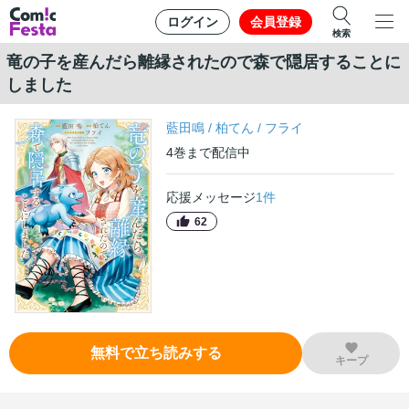
ログイン
会員登録
検索
竜の子を産んだら離縁されたので森で隠居することに
しました
藍田鳴
/
柏てん
/
フライ
4
巻
まで配信中
応援メッセージ
1
件
62
無料で立ち読みする
キープ