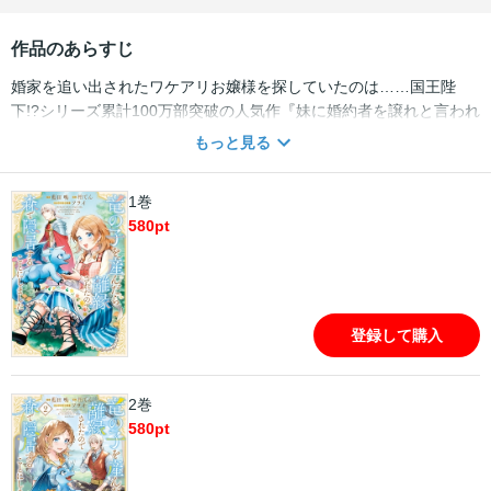
作品のあらすじ
婚家を追い出されたワケアリお嬢様を探していたのは……国王陛
下!?シリーズ累計100万部突破の人気作『妹に婚約者を譲れと言われ
ました 最強の竜に気に入られてまさかの王国乗っ取り!?』の柏て
もっと見る
んが描くハイファンタジー、待望のコミカライズ！家業存続のた
め、望まない結婚をしたシャーロット。夫とは結婚式でキスしただ
1巻
けなのになぜか妊娠！しかし生まれてきたのは人ならざるもの
580
pt
――”竜の子”だった。爵位と名を奪われ、婚家を追い出されたシャ
ーロットは息子（竜）とともに禁断の北の森で暮らすことに。そん
な彼女の前に、国王陛下の使いがやってきて……!?
登録して購入
2巻
580
pt