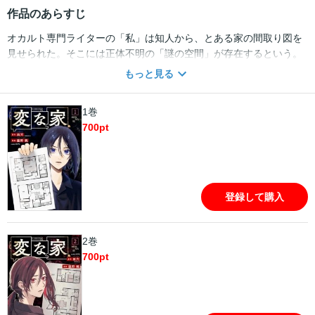
作品のあらすじ
オカルト専門ライターの「私」は知人から、とある家の間取り図を
見せられた。そこには正体不明の「謎の空間」が存在するという。
建築設計士・栗原に意見を求めると、彼はこの家のおかしなところ
もっと見る
を次々に指摘し始めた……！ 動画1200万再生突破・原作本50万部
突破・2024年春映画化！ 新世代ホラー作家・雨穴のデビュー作にし
1巻
て代表作、話題の“不動産ミステリー”、ここに完全コミカライズ!!
700
pt
登録して購入
2巻
700
pt