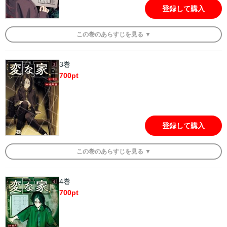
登録して購入
この
巻
のあらすじを
見る ▼
3巻
700
pt
登録して購入
この
巻
のあらすじを
見る ▼
4巻
700
pt