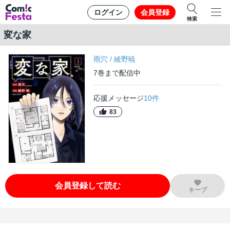
ログイン
会員登録
検索
変な家
雨穴
/
綾野暁
7
巻
まで配信中
応援メッセージ
10
件
83
会員登録して読む
キープ