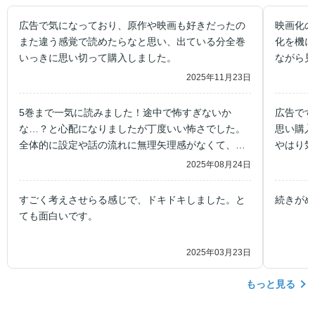
広告で気になっており、原作や映画も好きだったの
映画化の
また違う感覚で読めたらなと思い、出ている分全巻
化を機に
いっきに思い切って購入しました。
ながら見
2025年11月23日
5巻まで一気に読みました！途中で怖すぎないか
広告でず
な…？と心配になりましたが丁度いい怖さでした。
思い購入
全体的に設定や話の流れに無理矢理感がなくて、テ
やはり気
ンポも良いし、映画化するのも納得です。
論とても
2025年08月24日
が、1話
ので読む
すごく考えさせらる感じで、ドキドキしました。と
続きがめ
みです😊
ても面白いです。
2025年03月23日
もっと見る