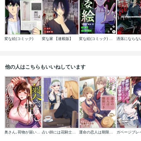
変な絵(コミック)
変な家 【連載版】
変な絵(コミック) 分冊版
他の人はこちらもいいねしています
奥さん､荷物が届いています｡～宅配男子に迫られる人妻～
占い師には花騎士の恋心が見えています
運命の恋人は期限付き【単話版】