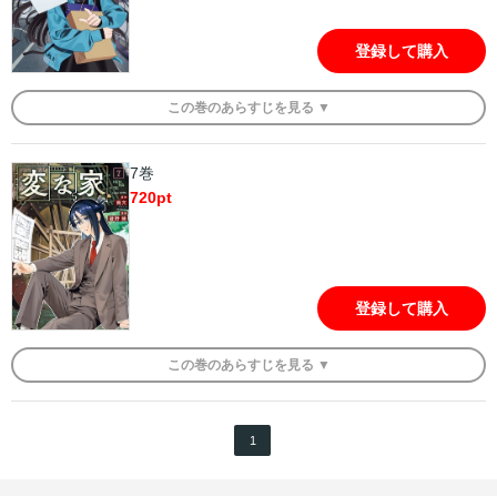
登録して購入
この
巻
のあらすじを
見る ▼
7巻
720
pt
登録して購入
この
巻
のあらすじを
見る ▼
1