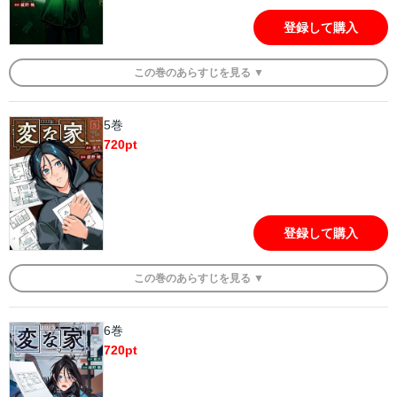
登録して購入
この
巻
のあらすじを
見る ▼
5巻
720
pt
登録して購入
この
巻
のあらすじを
見る ▼
6巻
720
pt