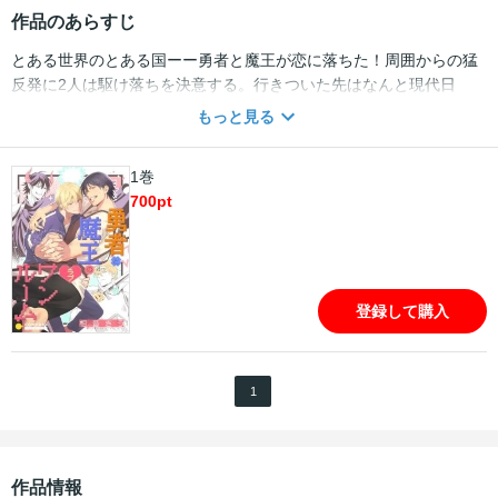
作品のあらすじ
とある世界のとある国ーー勇者と魔王が恋に落ちた！周囲からの猛
反発に2人は駆け落ちを決意する。行きついた先はなんと現代日
本！？ワンルームマンションを愛の巣に、魔王は家事、勇者は建設
もっと見る
現場で力仕事に精を出す。 「今夜貴方を抱きます」――生活が落ち
着いた頃、勇者からの突然のエッチ宣言！戸惑いの隠せない魔王だ
1巻
ったが、いざ始まると愛が溢れてきて…。そして2人の同棲生活は順
700
pt
調…かと思いきや、魔界から追手の気配が…！？ラブラブ生活に影
が迫る！溺愛・勇者×ピュアな魔王のラブコメディ！短編「社畜魔王
とストレイシープ」も収録☆ 《当コンテンツは、リブレeビーボー
イコミックス『勇者と魔王のラブワンルーム』を1冊にまとめたコミ
ックス版です》
登録して購入
1
作品情報