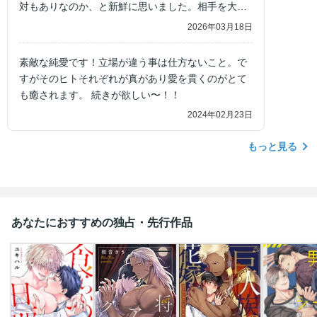
対もありなのか、と新鮮に思いました。相手を大切
に思う感じがめちゃくちゃ伝わってきて最高に良い
2026年03月18日
です、、、！！
素敵な純愛です！立場が違う事は仕方ないこと。で
すがそのヒトそれぞれが真があり愛を貫くのがとて
も癒されます。 続きが欲しい〜！！
2024年02月23日
もっと見る
あなたにおすすめの独占・先行作品