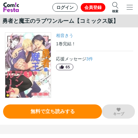
ログイン
会員登録
検索
勇者と魔王のラブワンルーム【コミックス版】
相音きう
1
巻
完結！
応援メッセージ
3
件
65
無料で立ち読みする
キープ