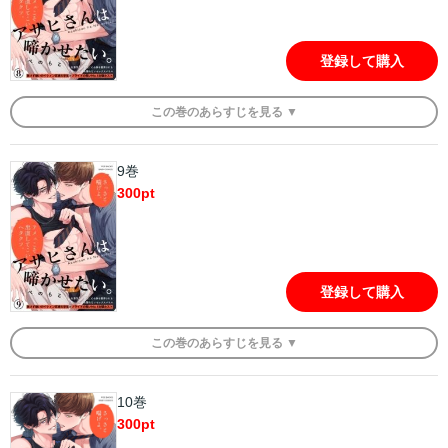
登録して購入
この
巻
のあらすじを
見る ▼
9巻
300
pt
登録して購入
この
巻
のあらすじを
見る ▼
10巻
300
pt