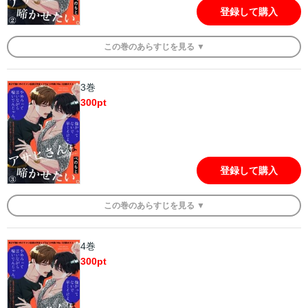
登録して購入
この
巻
のあらすじを
見る ▼
3巻
300
pt
登録して購入
この
巻
のあらすじを
見る ▼
4巻
300
pt