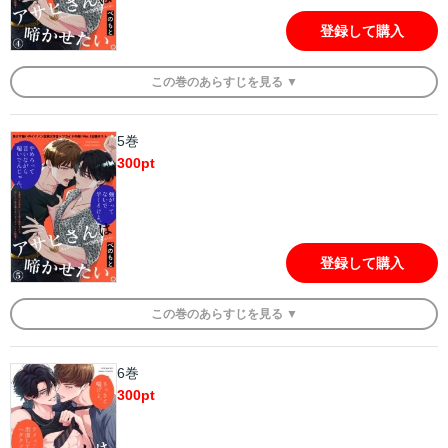
登録して購入
この
巻
のあらすじを
見る ▼
5巻
300
pt
登録して購入
この
巻
のあらすじを
見る ▼
6巻
300
pt