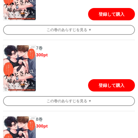
登録して購入
この
巻
のあらすじを
見る ▼
7巻
300
pt
登録して購入
この
巻
のあらすじを
見る ▼
8巻
300
pt