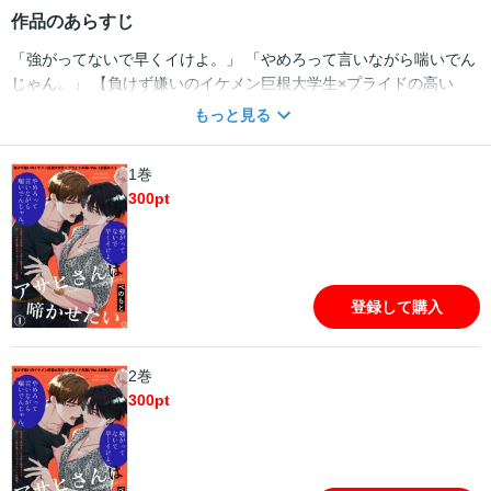
作品のあらすじ
「強がってないで早くイけよ。」 「やめろって言いながら喘いでん
じゃん。」 【負けず嫌いのイケメン巨根大学生×プライドの高い
No.1出張ホスト】 ーー出張ホスト兼デリヘルボーイのアサヒは、愛
もっと見る
を売るこの仕事にプライドを持っている。 そのおかげで、新規から
もリピーターからも予約は絶えず常にNo.1をキープする超人気キャ
1巻
スト。 今日も新規客の待つ部屋に訪問したら、出迎えたのは背の高
300
pt
いイケメン大学生・鳴海（なるみ）だった。 鳴海は悪友達との罰ゲ
ームでアサヒを呼び出したのだ。 礼儀を知らない生意気な鳴海にカ
ラダでマナーを教えてやろうとしたが、この男、巨根すぎる…!?!?
生意気な大学生に心も体も翻弄される、 互いに一歩も譲らないセッ
クスバトル開幕！ ※本作品は電子書籍版『BABY vol.58』にも掲載
登録して購入
しております。重複購入にお気をつけください。
2巻
300
pt