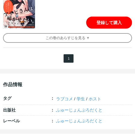
登録して購入
この
巻
のあらすじを
見る ▼
1
作品情報
タグ
ラブコメ
/
学生
/
ホスト
出版社
ふゅーじょんぷろだくと
レーベル
ふゅーじょんぷろだくと