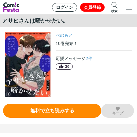
ログイン
会員登録
検索
アサヒさんは啼かせたい｡
べのもと
10
巻
完結！
応援メッセージ
2
件
30
無料で立ち読みする
キープ