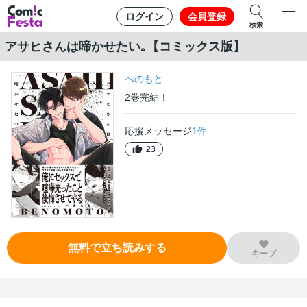
ログイン
会員登録
検索
アサヒさんは啼かせたい｡【コミックス版】
べのもと
2
巻
完結！
応援メッセージ
1
件
23
無料で立ち読みする
キープ