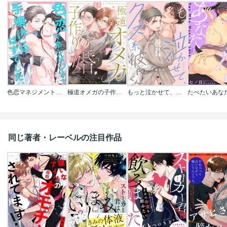
色恋マネジメントで手懐けるはずでした。
極道オメガの子作り婚
もっと泣かせて、クズ系彼氏くん
たべたいあな
同じ著者・レーベルの注目作品