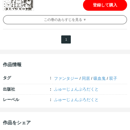
登録して購入
この
巻
のあらすじを
見る ▼
1
作品情報
タグ
ファンタジー
/
同居
/
吸血鬼
/
双子
出版社
ふゅーじょんぷろだくと
レーベル
ふゅーじょんぷろだくと
作品をシェア