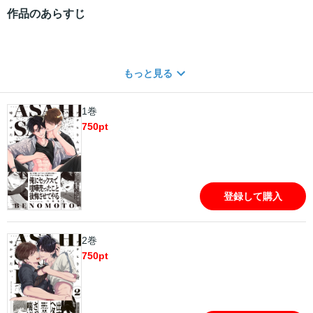
作品のあらすじ
もっと見る
1巻
750
pt
登録して購入
2巻
750
pt