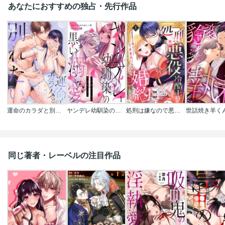
あなたにおすすめの独占・先行作品
運命のカラダと別れたい。～思い出したくなかった、元カレとのズブズブH
ヤンデレ幼馴染の黒い溺愛
処刑は嫌なので悪役冷酷王と婚約することにしました｡ ～邪智暴虐な王様と思っていたら実は一途で愛が重い…!?
同じ著者・レーベルの注目作品