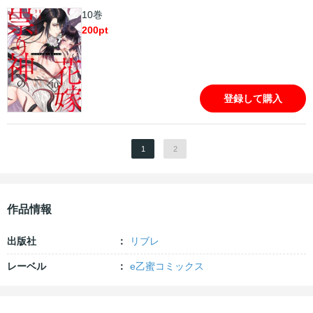
10巻
200
pt
登録して購入
1
2
作品情報
出版社
リブレ
レーベル
e乙蜜コミックス