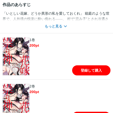
作品のあらすじ
「いとしい花嫁、どうか異形の私を愛しておくれ」 箱庭のような世
界で、人外境の悦楽に酔い痴れる――。 村で“忌み子”とされ冷遇さ
れて育ったしのぶは“祟り神憑き”と恐れられる祭主家当主辰日古の
もっと見る
花嫁に選ばれる。婚礼の夜、床入りしたしのぶを待ち受けていたの
は暗闇の中で蠢く無数の気配、未知の恐怖に強張るカラダ、肌をね
1巻
っとりと撫で上げる其れに舐られ、極限まで研ぎ澄まされる感
200
pt
覚…。まだ知らぬ絶頂へと導かれていくが……。 村でもっとも不幸
な二人が手を取り合い、運命に抗う物語。
登録して購入
2巻
200
pt