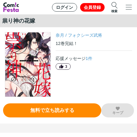
ログイン
会員登録
検索
祟り神の花嫁
奈月
/
フォクシーズ武将
12
巻
完結！
応援メッセージ
1
件
3
無料で立ち読みする
キープ