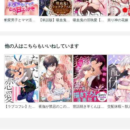
豹変男子とママ活とろ甘えっち
【単話版】吸血鬼とショコラティエ～天才錬金術師の甘美な探究～@COMIC
吸血鬼の淫執愛【単行本版】
他の人はこちらもいいねしています
【ラブコフレ】ただの恋愛なんかできっこない -こじらせ上司とフェチな部下-
夜伽が禁忌のこの世界で【フルカラー】
世話焼き羊くんは幼馴染を骨の髄まで執愛してる