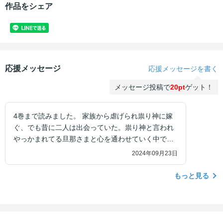
作品をシェア
応援メッセージ
応援メッセージを書く
メッセージ投稿で
20pt
ゲット！
4巻まで読みました。 家族から虐げられ祟り神に嫁
ぐ、でも昔に二人は出会っていた。祟り神と言われ
やっかまれてる旦那さまと心を通わせていく中でき
っと2人が幸せになるんだろうなと続きが楽しみで
2024年09月23日
す。そこに行くまできっと大変なこともあるでしょ
うがそれを踏まえて楽しみながら読ませていただき
もっと見る
ます