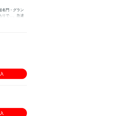
超名門・グラン
ありで…、急遽
て。一年だけ我
 「小説家にな
家になろう」は株
入
入