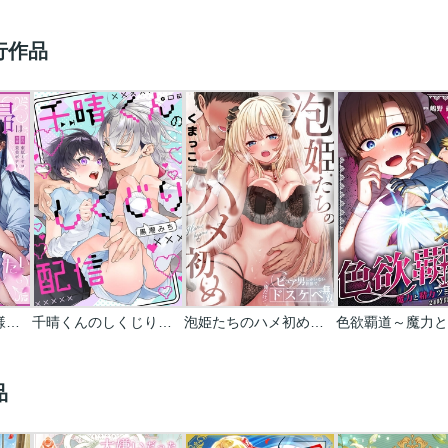
行作品
魅惑の毒婦は旦那様をオトしたい
千晴くんのしくじり配信
泡姫たちのハメ初め～ピュア男しかいない世界で、俺だけドスケベ無双～
品