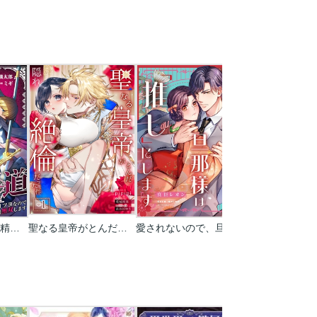
色欲覇道～魔力と精力ツヨツヨなので24時間無双します～
聖なる皇帝がとんだ隠れ絶倫だった件【単話】
愛されないので、旦那様は「推し」にします