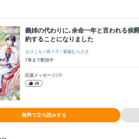
義姉の代わりに､余命一年と言われる侯
約することになりました
もりこも
/
瑪々子
/
紫藤むらさき
7
巻
まで配信中
応援メッセージ
1
件
28
無料で立ち読みする