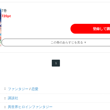
7巻
720
pt
登録して購
この
巻
のあらすじを
見る ▼
1
ファンタジー
/
恋愛
講談社
異世界ヒロインファンタジー