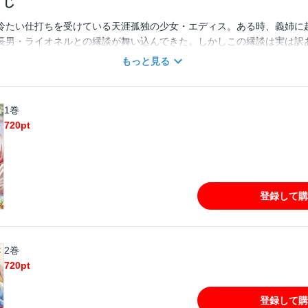
すじ
冷たい仕打ちを受けている天涯孤独の少女・エディス。ある時、義姉に
長男・ライオネルとの縁談が舞い込んできた。しかしこの縁談は実は訳
の代わりに婚約することになった。「ごめんね、こんな僕と婚約だなん
もっと見る
？」。婚約相手は余命一年、純愛が奇跡を起こす幸せラブストーリー！！
（2023年7月27日時点）の異世界恋愛譚をコミカライズ！ ※「小説
ジェクトの登録商標です。
1巻
720
pt
登録して購
2巻
720
pt
登録して購