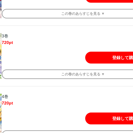
この
巻
のあらすじを
見る ▼
3巻
720
pt
登録して購
この
巻
のあらすじを
見る ▼
4巻
720
pt
登録して購