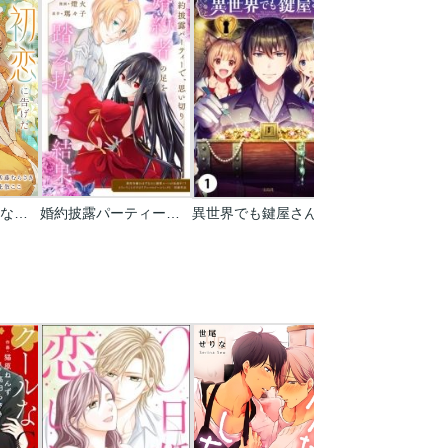
初恋に告げたさよならは､包み込まれて溶けて消えた
婚約披露パーティーで､思い切り婚約者の足を踏み抜いた結果
異世界でも鍵屋さん【単話版】