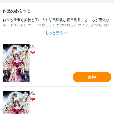
作品のあらすじ
お金も仕事も美貌も手に入れ順風満帆な夏目瑠香。ところが男遊び
をしすぎたせいで、性格矯正として純粋無垢なアイドル月宮秋那に
転生させられてしまった！しかもこのままでは秋那は1年後に殺され
もっと見る
てしまう！？男性達からのアプローチを受け、純粋な心を取り戻し
元の身体に戻ることはできるのか…
1話
0
pt
無料!
2話
0
pt