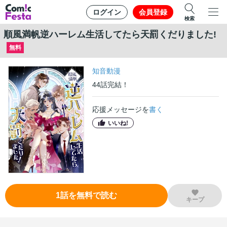
ログイン
会員登録
検索
順風満帆逆ハーレム生活してたら天罰くだりました!
無料
知音動漫
44
話
完結！
応援メッセージを
書く
いいね!
1
話
を無料で読む
キープ