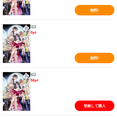
無料!
3話
0
pt
無料!
4話
56
pt
登録して購入