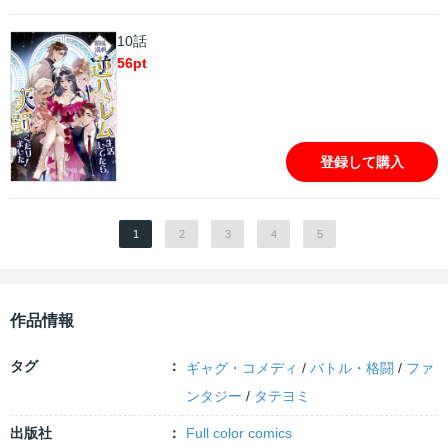
10話
56
pt
登録して購入
1
2
3
4
5
作品情報
タグ
ギャグ・コメディ
/
バトル・格闘
/
ファ
ンタジー
/
タテヨミ
出版社
Full color comics