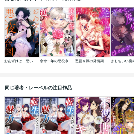
おあずけは、悪い夜の合図
余命一年の悪役令嬢､残生は逆ハーレムを満喫しますわ!【単話】
悪役令嬢の発情期【タテヨミ】【フルカラー】
同じ著者・レーベルの注目作品