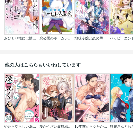
おひとり様には慣れましたので｡ 婚約者放置中!
廃公園のホームレス聖女
地味令嬢と恋の雫
他の人はこちらもいいねしています
やたらやらしい深見くん
愛がうざい政略結婚～傾国の美男子なんて興味ありません！
10年前からシたかった。～理性爆散した幼馴染のわからせＨ