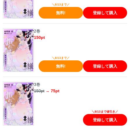
＼8/13まで／
無料!
登録して購入
2巻
150
pt
＼8/13まで／
無料!
登録して購入
3巻
150
pt
→
75
pt
＼8/13まで値引き／
登録して購入