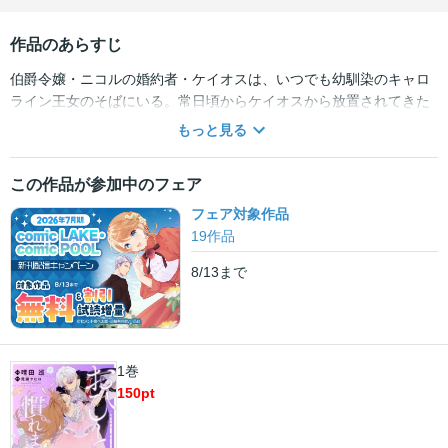
作品のあらすじ
伯爵令嬢・ニコルの婚約者・ケイオスは、いつでも幼馴染のキャロ
ライン王女のそばにいる。常日頃からケイオスから放置されてきた
結果、ニコルは「向こうが好きにしているのだから、こちらも好き
もっと見る
にすればいいんだわ！」と“おひとり様”に目覚めてしまい――…!?お
ひとり様の気楽さを知ってしまったニコルに対し、一方ケイオスは
この作品が参加中のフェア
まだ事態の深刻さを理解していないようで…？両片想いをこじらせ
てしまったケイオスとニコルのドタバタすれ違いラブコメディ、待
フェア対象作品
望のコミカライズ！ 【本商品は単話コンテンツとなります。単行
19
作品
本版と収録内容が異なる場合がございます。漫画内の告知等は過去
8/13
まで
のものとなりますので、ご注意ください。】
1巻
150
pt