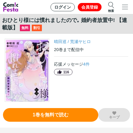
ログイン
会員登録
検索
おひとり様には慣れましたので｡ 婚約者放置中! 【連
載版】
無料
割引
晴田巡
/
荒瀬ヤヒロ
20
巻
まで配信中
応援メッセージ
4
件
116
1
巻
を無料で読む
キープ