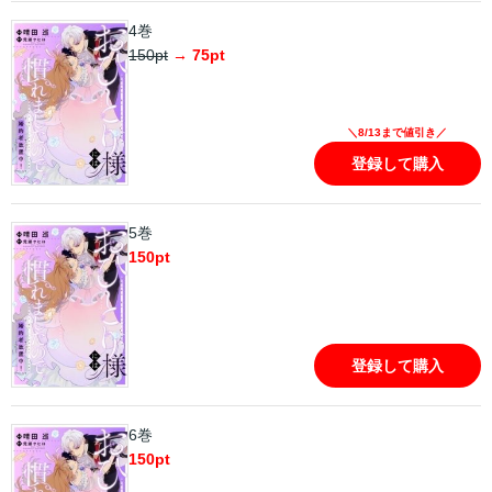
4巻
150
pt
→
75
pt
＼8/13まで値引き／
登録して購入
5巻
150
pt
登録して購入
6巻
150
pt