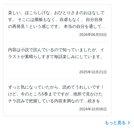
楽しい、ほこらしげな、おひとりさまのおはなしで
す。 そこには揶揄もなく、自虐もなく、 自分自身
の再発見！という感じです。 本当の自分を通して、
世界を見るすばらしさを知ること。 心がのびのびし
2026年06月03日
て、肩の力が抜けるような読後です。 出会えたこと
に感謝です。
内容は小説で読んでいるので知っていましたが、イ
ラストが素晴らしすぎて毎話楽しみにしています。
2025年10月21日
ずっと気になっていたから、読めてうれしいです！
けど、今のところ5巻までですが…他所で見かけた
チラ読みで把握している内容未満なので…続きを早
く読みたいです！！期待してます。
2024年10月06日
もっと見る