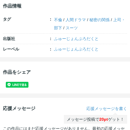
作品情報
タグ
不倫
/
人間ドラマ
/
秘密の関係
/
上司・
部下
/
スーツ
出版社
ふゅーじょんぷろだくと
レーベル
ふゅーじょんぷろだくと
作品をシェア
応援メッセージ
応援メッセージを書く
メッセージ投稿で
20pt
ゲット！
この作品にはまだ応援メッセージがありません。最初の応援メッセ