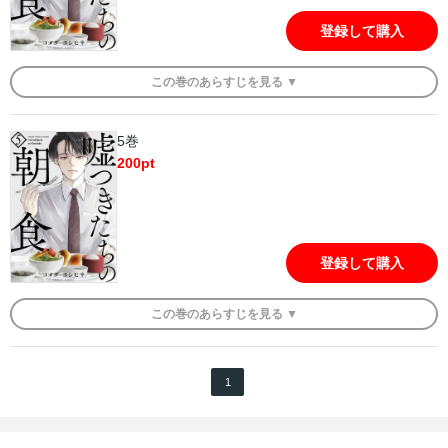
登録して購入
この
巻
のあらすじを
見る ▼
5巻
200
pt
登録して購入
この
巻
のあらすじを
見る ▼
1