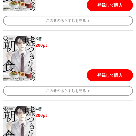
登録して購入
この
巻
のあらすじを
見る ▼
3巻
200
pt
登録して購入
この
巻
のあらすじを
見る ▼
4巻
200
pt