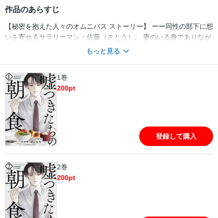
作品のあらすじ
【秘密を抱えた人々のオムニバス ストーリー】 ーー同性の部下に想
いを寄せるサラリーマン・佐藤（さとう）。 妻のいる身でありなが
ら、佐藤と逢瀬を重ねる木村（きむら）。 そんな2人の関係を知っ
もっと見る
てしまった同僚の山口（やまぐち）。 本音が見えない夫に猜疑心を
募らせる木村の妻。 誰しもが真実を隠している。 ※本作品は読み切
1巻
りアンソロジー『朝食、しましょうか。』に収録されています。重
200
pt
複購入にお気をつけ下さい。
登録して購入
2巻
200
pt