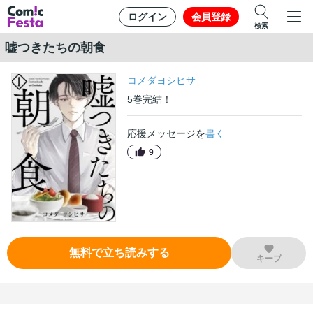
ログイン
会員登録
検索
嘘つきたちの朝食
コメダヨシヒサ
5
巻
完結！
応援メッセージを
書く
9
無料で立ち読みする
キープ