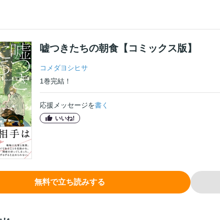
嘘つきたちの朝食【コミックス版】
コメダヨシヒサ
1
巻
完結！
応援メッセージを
書く
いいね!
無料で立ち読みする