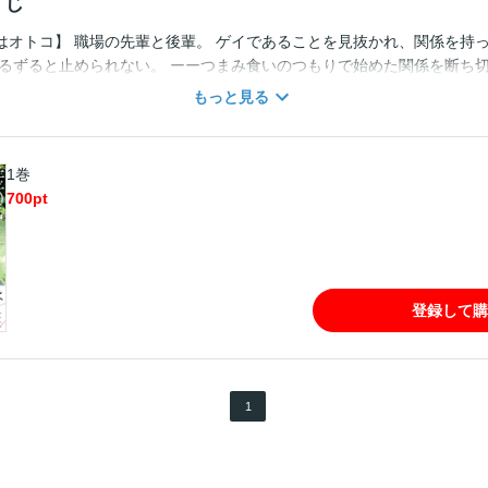
すじ
はオトコ】 職場の先輩と後輩。 ゲイであることを見抜かれ、関係を持っ
ずるずると止められない。 ーーつまみ食いのつもりで始めた関係を断ち
を向けられると受け入れてしまう木村（きむら）。 2人の不倫を目撃して
もっと見る
 木村の浮気を疑う妻・唯（ゆい）。 それぞれの視点から描かれる、モラ
信しているものに、加筆修正・描き下ろしを加えたコミックス版です。
1巻
700
pt
登録して購
1