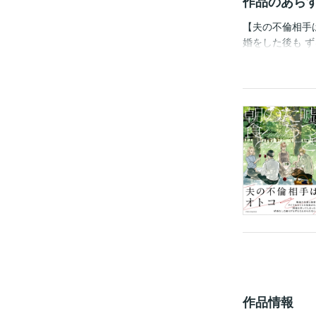
作品のあら
【夫の不倫相手
婚をした後も 
とう）。 好意
香菜（かな）。
本作品は単話配
をつけ下さい。
作品情報