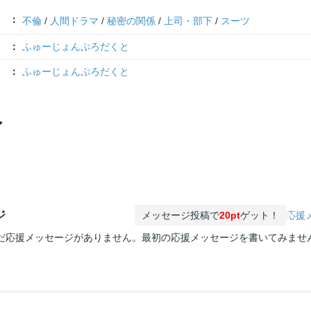
不倫
/
人間ドラマ
/
秘密の関係
/
上司・部下
/
スーツ
ふゅーじょんぷろだくと
ふゅーじょんぷろだくと
ア
ジ
メッセージ投稿で
20pt
ゲット！
応援
だ応援メッセージがありません。最初の応援メッセージを書いてみませ