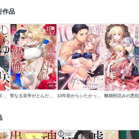
行作品
しらゆきに咲く、崖落ち婚。
聖なる皇帝がとんだ隠れ絶倫だった件【単話】
10年前からシたかった。～理性爆散した幼馴染のわからせＨ
品