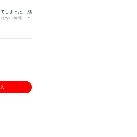
てしまった。 結
切れない佐藤（さ
しまった同僚・
ルの境界線。 ※
重複購入にお気
入