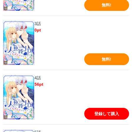
無料!
3話
0
pt
無料!
4話
56
pt
登録して購入