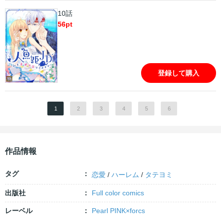
10話
56
pt
登録して購入
1
2
3
4
5
6
作品情報
タグ
恋愛
/
ハーレム
/
タテヨミ
出版社
Full color comics
レーベル
Pearl PINK×forcs