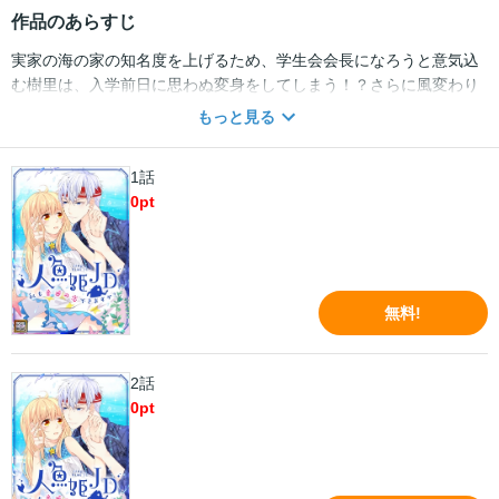
作品のあらすじ
実家の海の家の知名度を上げるため、学生会会長になろうと意気込
む樹里は、入学前日に思わぬ変身をしてしまう！？さらに風変わり
な4人のイケメン兄弟と出会い、兄弟たちは人魚族のために樹里を嫁
もっと見る
にしようと画策しだして…
1話
0
pt
無料!
2話
0
pt