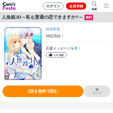
ログイン
会員登録
検索
人魚姫JD～私も普通の恋できますか?～
無料
知音動漫
58
話
完結！
応援メッセージを
書く
いいね!
1
話
を無料で読む
キープ