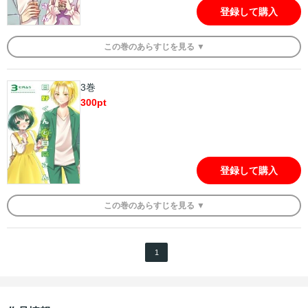
登録して購入
この
巻
のあらすじを
見る ▼
3巻
300
pt
登録して購入
この
巻
のあらすじを
見る ▼
1