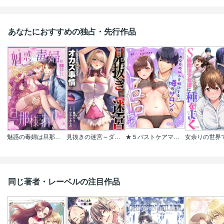
あなたにおすすめの独占・先行作品
魅惑の毒婦は旦那様をオトしたい
見抜きの迷宮～ダンジョン内、冒険者たちのオカズ事情～
★５バストケアマッサージをはじめます～あなたの悩みを解決する、噂のサロンのトロトロ施術
同じ著者・レーベルの注目作品