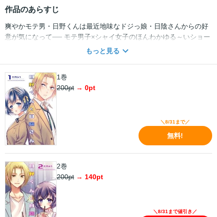
作品のあらすじ
爽やかモテ男・日野くんは最近地味なドジっ娘・日陰さんからの好
意が気になって── モテ男子×シャイ女子のほんわかゆる～いショー
トラブコメ。 作者がTwitterに上げていたものに加筆修正や描き下ろ
もっと見る
しを加えてまとめた同人誌の電子版です。
1巻
200
pt
→
0
pt
＼8/31まで／
無料!
2巻
200
pt
→
140
pt
＼8/31まで値引き／