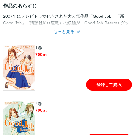
作品のあらすじ
2007年にテレビドラマ化もされた大人気作品「Good Job」「新
Good Job」（講談社Kiss連載）の続編が「Good Job Returns グッ
ジョブ・リターンズ」として双葉社（現在はJOURで連載中）より
もっと見る
刊行されます。 ご存じスーパーＯＬ・上ちゃんが、建設会社を舞台
に活躍。職場の人間関係をまあ～くするマル秘テクを教えちゃいま
1巻
す。 読めばホッとして、明日からの仕事が楽しくなるワーキング・
700
pt
ドラマ。働く全ての人々へ…必読です。
登録して購入
2巻
700
pt