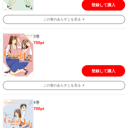
登録して購入
この
巻
のあらすじを
見る ▼
3巻
700
pt
登録して購入
この
巻
のあらすじを
見る ▼
4巻
700
pt