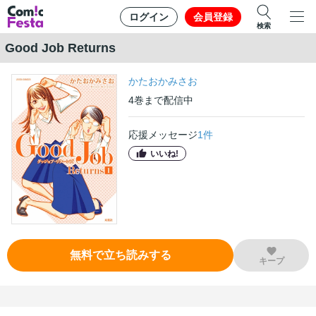
ログイン
会員登録
検索
Good Job Returns
かたおかみさお
4
巻
まで配信中
応援メッセージ
1
件
いいね!
無料で立ち読みする
キープ