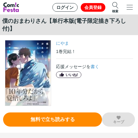
ログイン
会員登録
検索
僕のおまわりさん【単行本版(電子限定描き下ろし
付)】
にやま
1
巻
完結！
応援メッセージを
書く
いいね!
無料で立ち読みする
キープ