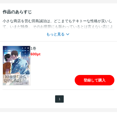
作品のあらすじ
小さな商店を営む田島誠治は、どこまでもテキトーな性格が災いし
て、いまだ独身。 そのお世辞にも賑わっているとは言えない店によ
く訪れる長身の警官は、仲本晋。 誠治と晋が知り合ったのは、10年
もっと見る
以上も前のこと。 何年も連絡すらとっていなかった2人は、晋が店
近くの交番勤務になったことで再会する。 以来、昔と変わらない付
1巻
き合いが続いていたのだが… 「男に乗り換えよっかなァ」誠治が何
600
pt
気なく発した言葉が、晋の積年の想いに火をつけて…！？ デビュー
作『無邪気なわんこと猫かぶり』のスピンオフカップルが織りな
す、予測不能＆初恋みたいな年の差ラブ！ ◆収録内容◆ 「僕のおま
わりさん」全5話 単行本収録描き下ろし16P 電子限定描き下ろし
（おまけ漫画1P）
登録して購入
1