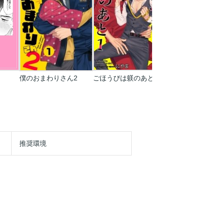
僕のおまわりさん2
ごほうびは躾のあと【短編】
開発BL はじめて
推奨環境