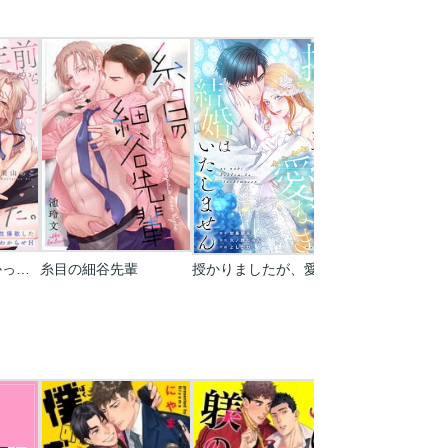
10年前からシたかった。～理性爆散した幼馴染のわからせＨ
糸目の細谷先輩
授かりましたが、愛なき結婚はいたしません【タテヨミ】【フルカラー】
トモダチ・エン