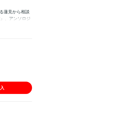
る蓮見から相談
難』、アンソロジ
話配信です。重複購
入