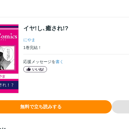
イヤ!し､癒され!?
にやま
1
巻
完結！
応援メッセージを
書く
いいね!
無料で立ち読みする