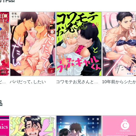
聖なる皇帝がとんだ隠れ絶倫だった件【単話】
パパだって､したい
コワモテお兄さんとうぶギャルくん(分冊版)
品