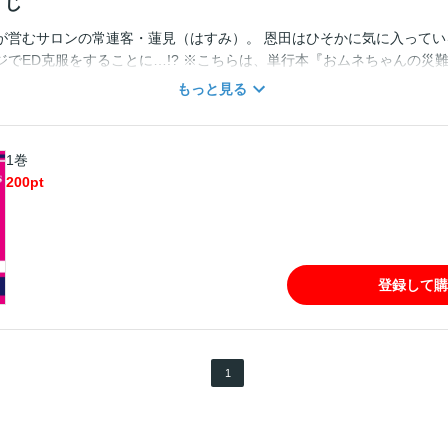
すじ
が営むサロンの常連客・蓮見（はすみ）。 恩田はひそかに気に入ってい
ジでED克服をすることに…!? ※こちらは、単行本『おムネちゃんの災
じめての××』、WEB雑誌『Charles Mag』に収録されている作品の単
もっと見る
さい。 （※各巻のページ数は、表紙と奥付を含め片面で数えています）
1巻
200
pt
登録して購
1