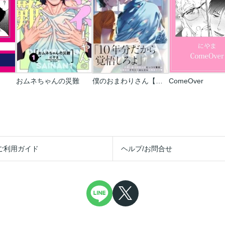
おムネちゃんの災難
僕のおまわりさん【単行本版(電子限定描き下ろし付)】
ComeOver
ご利用ガイド
ヘルプ/お問合せ