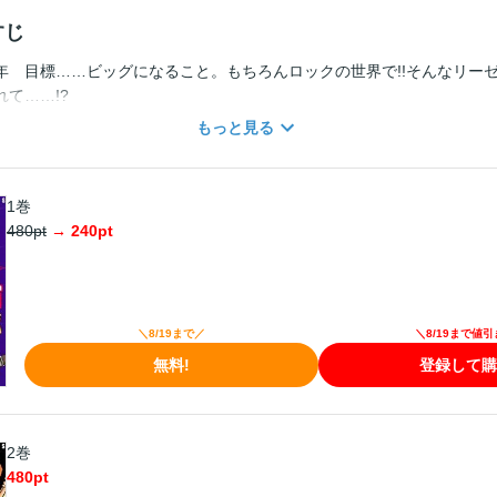
すじ
年 目標……ビッグになること。もちろんロックの世界で!!そんなリー
て……!?
もっと見る
1巻
480
pt
→
240
pt
＼8/19まで／
＼8/19まで値
無料!
登録して購
2巻
480
pt