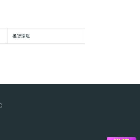
推奨環境
記