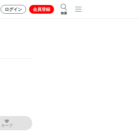
ログイン
会員登録
検索
キープ