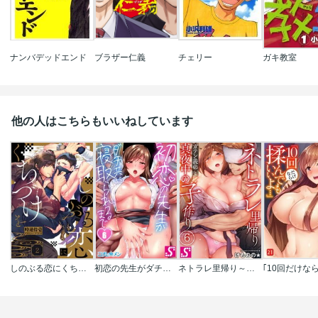
ナンバデッドエンド
ブラザー仁義
チェリー
ガキ教室
他の人はこちらもいいねしています
しのぶる恋にくちづけを
初恋の先生がダチ共に寝取られるまで
ネトラレ里帰り～ガテン義弟と真夜中の子作り～