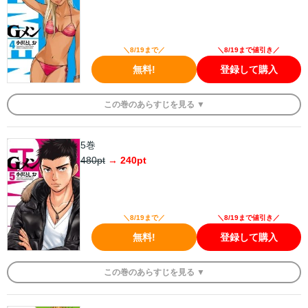
＼8/19まで／
＼8/19まで値引き／
無料!
登録して購入
この
巻
のあらすじを
見る ▼
5巻
480
pt
→
240
pt
＼8/19まで／
＼8/19まで値引き／
無料!
登録して購入
この
巻
のあらすじを
見る ▼