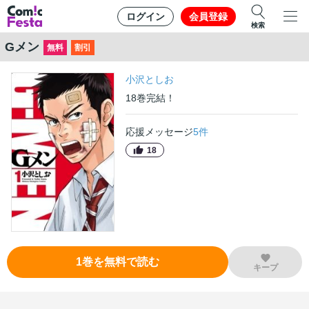
ログイン
会員登録
検索
Gメン
無料
割引
小沢としお
18
巻
完結！
応援メッセージ
5
件
18
1
巻
を無料で読む
キープ