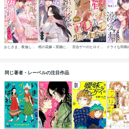
おじさま、夜伽してください！～嫌われ王女は初めて愛され満たされる
棺の花嫁～冥婚により、二人は遠からず愛を知る
百合ゲーのヒロインに転生したオレ、何故かアレが生えたままです
同じ著者・レーベルの注目作品