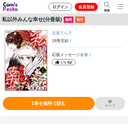
ログイン
会員登録
検索
私以外みんな幸せ(分冊版)
無料
割引
志真てら子
18
巻
完結！
応援メッセージを
書く
いいね!
1
巻
を無料で読む
キープ