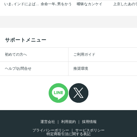
いま､インドによばれて
余命一年､男をかう
曖昧なカンケイ
サポートメニュー
初めての方へ
ご利用ガイド
ヘルプ/お問合せ
推奨環境
運営会社
利用規約
採用情報
プライバシーポリシー
サービスポリシー
特定商取引法に関する表記