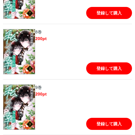
登録して購入
8巻
200
pt
登録して購入
9巻
200
pt
登録して購入