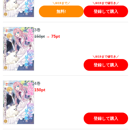
＼8/19まで／
＼8/19まで値引き／
無料!
登録して購入
3巻
150
pt
→
75
pt
＼8/19まで値引き／
登録して購入
4巻
150
pt
登録して購入