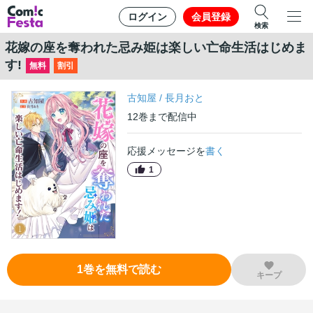
ログイン
会員登録
検索
花嫁の座を奪われた忌み姫は楽しい亡命生活はじめま
す!
無料
割引
古知屋
/
長月おと
12
巻
まで配信中
応援メッセージを
書く
1
1
巻
を無料で読む
キープ