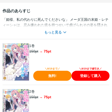
作品のあらすじ
「姫様、私の代わりに死んでくださいな」 メーダ王国の末姫・レテ
ィーシャは、忌み嫌われた痣を持つせいで虐げられその姿を隠され
ていた。 姫の影武者として雇われた容姿がそっくりの少女・リズが
もっと見る
代わりに華やかな表舞台に立ち、レティーシャはその陰で雑用を回
される日々ーー。 しかしある日、神の啓示と一致した痣を持つレテ
1巻
ィーシャに隣国の皇太子との縁談が舞い込んでくる。 輿入れの時が
150
pt
→
75
pt
やってきて生まれて初めて見る外の世界に目を輝かせるレティーシ
ャだったが、羨んだリズの画策によって花嫁の座を奪われてしま
う・・・！ 命まで狙われることとなったレティーシャを救ったの
は、なにやら訳アリそうな魔術師様でーー？
＼8/19まで／
＼8/19まで値引き／
無料!
登録して購入
2巻
150
pt
→
75
pt