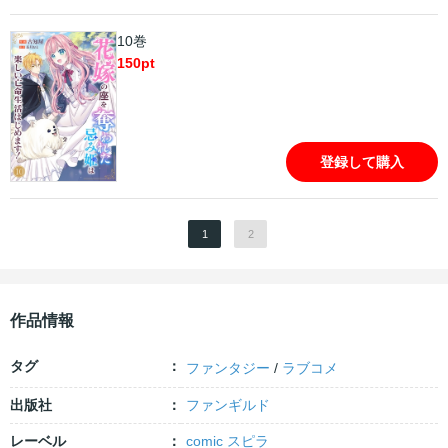
10巻
150
pt
登録して購入
1
2
作品情報
タグ
ファンタジー
/
ラブコメ
出版社
ファンギルド
レーベル
comic スピラ