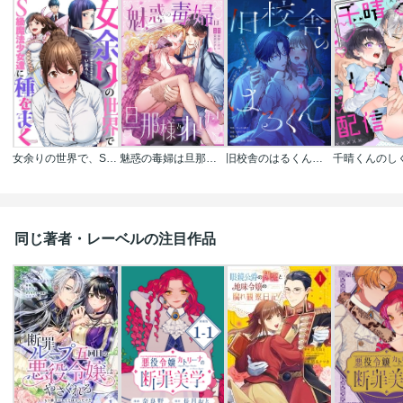
女余りの世界で、S級魔法少女達に種をまく【フルカラー】
魅惑の毒婦は旦那様をオトしたい
旧校舎のはるくん～二人きりの鬼ごっこ、しよう？
同じ著者・レーベルの注目作品