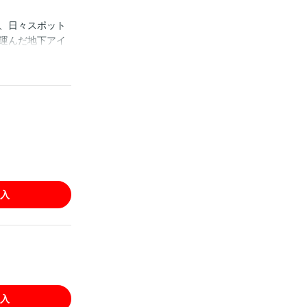
、日々スポット
運んだ地下アイ
。 ライブハウ
合うことに。 実
 ※この作品は
入
入