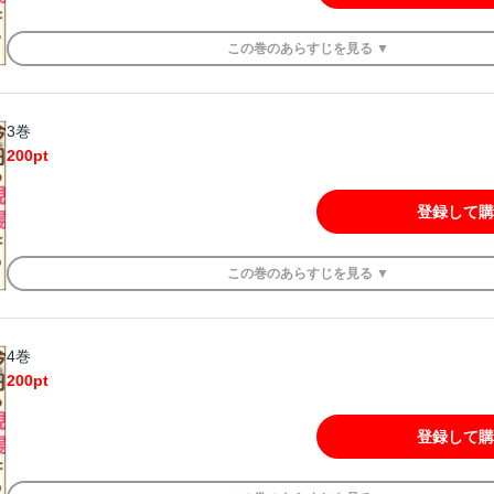
この
巻
のあらすじを
見る ▼
3巻
200
pt
登録して購
この
巻
のあらすじを
見る ▼
4巻
200
pt
登録して購