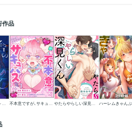
行作品
旧校舎のはるくん～二人きりの鬼ごっこ、しよう？
不本意ですが､サキュバスです!(分冊版)
やたらやらしい深見くん
品