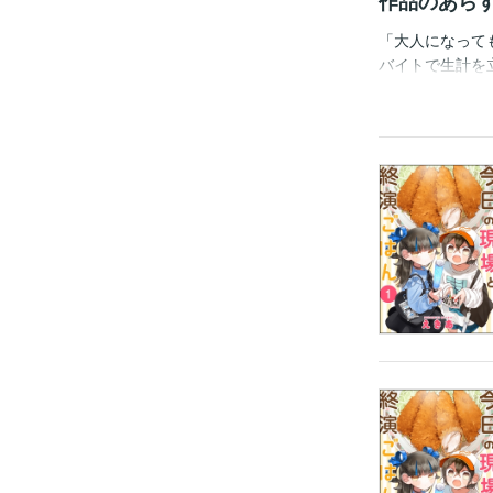
作品のあら
「大人になって
バイトで生計を
ドルのライブで
スで出会った2
在のお店やライ
『comicタン