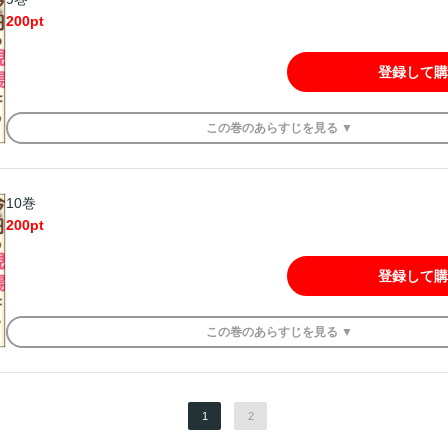
200
pt
登録して購
この
巻
のあらすじを
見る ▼
10巻
200
pt
登録して購
この
巻
のあらすじを
見る ▼
1
2